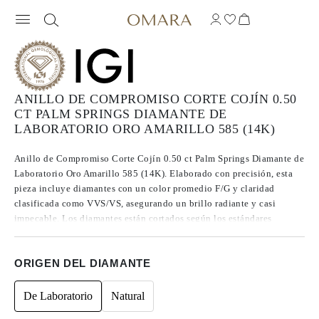
ANILLO DE COMPROMISO CORTE COJÍN 0.50
CT PALM SPRINGS DIAMANTE DE
LABORATORIO ORO AMARILLO 585 (14K)
Anillo de Compromiso Corte Cojín 0.50 ct Palm Springs Diamante de
Laboratorio Oro Amarillo 585 (14K). Elaborado con precisión, esta
pieza incluye diamantes con un color promedio F/G y claridad
clasificada como VVS/VS, asegurando un brillo radiante y casi
impecable. Los diamantes están cortados según los estándares
Excelentes a Ideales, lo que realza su radiancia. Fabricados mediante
CVD, los diamantes de Tipo IIa se destacan por su pureza y calidad
ORIGEN DEL DIAMANTE
excepcional, y no presentan fluorescencia.
De Laboratorio
Natural