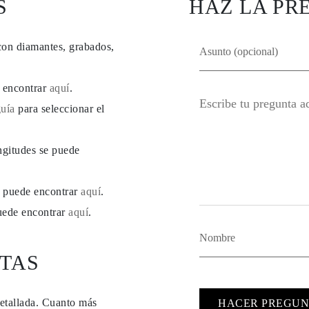
S
HAZ LA PR
con diamantes, grabados,
e encontrar
aquí
.
guía
para seleccionar el
ngitudes se puede
se puede encontrar
aquí
.
puede encontrar
aquí
.
TAS
detallada. Cuanto más
HACER PREGUN