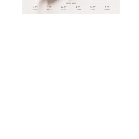
JOYAS
CATEGORÍA
Anillos
Collares
Pulseras
Pendientes
Comprar todo
ANILLOS
Fashion
Piedras Preciosas
Iniciales
Clásicos
Comprar todo
COLLARES
Solitario
Piedras Preciosas
Letras
Números
Comprar todo
PULSERAS
Tennis
Piedras Preciosas
Clásicas
Iniciales
Comprar todo