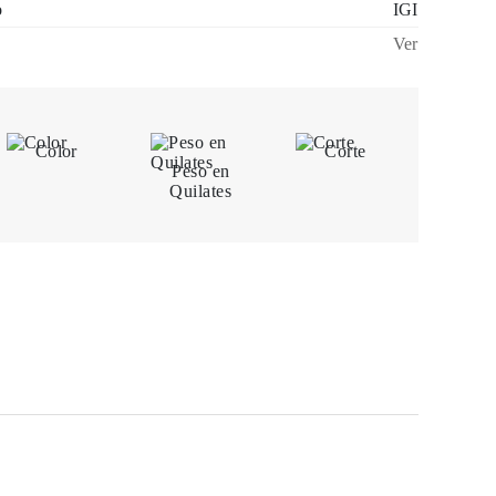
o
IGI
Ver
Color
Corte
Peso en
Quilates