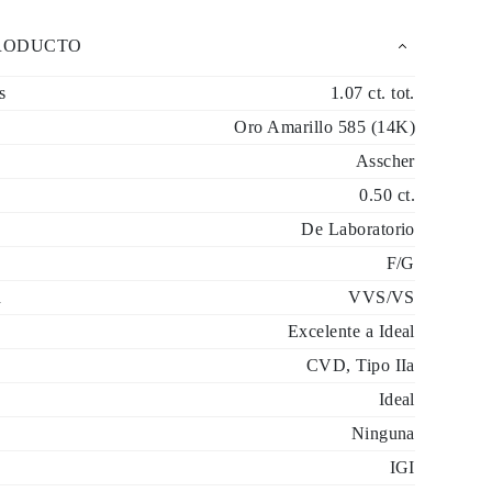
PRODUCTO
s
1.07 ct. tot.
Oro Amarillo 585 (14K)
Asscher
0.50 ct.
De Laboratorio
F/G
d
VVS/VS
Excelente a Ideal
CVD, Tipo IIa
Ideal
Ninguna
IGI