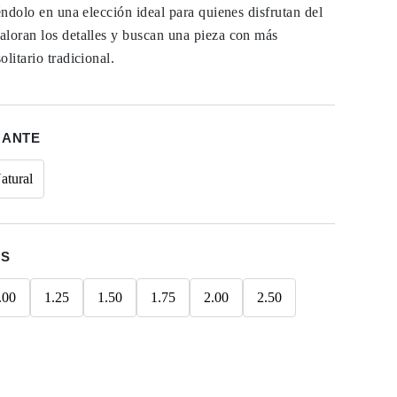
éndolo en una elección ideal para quienes disfrutan del
aloran los detalles y buscan una pieza con más
litario tradicional.
MANTE
atural
ES
.00
1.25
1.50
1.75
2.00
2.50