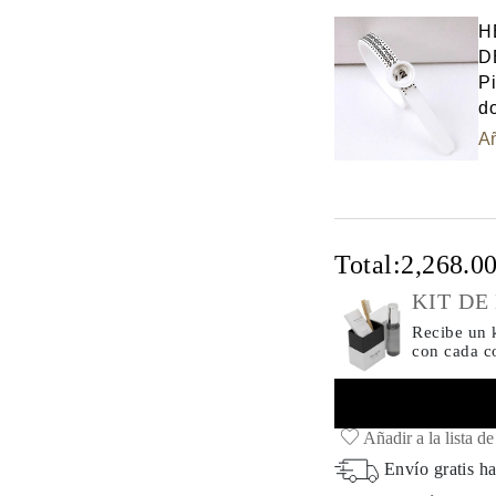
H
D
Pi
do
Añ
Total:
2,268.0
KIT DE
Recibe un k
con cada 
Añadir a la lista d
Envío gratis ha