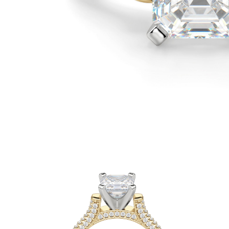
Oro Blanco
Oro Rosa
950 Platino
Comprar todo
ANILLOS DE BODA
Para Mujeres
Clásicos
Eternity
Fashion
Simple
Comprar todo
Para hombres
Clásicos
Fashion
Simple
Comprar todo
METAL Y COLOR
Oro Amarillo
Oro Blanco
Oro Rosa
950 Platino
Comprar todo
DIAMANTES
CATEGORÍA
Anillos