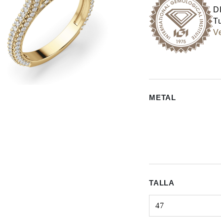
D
Tu
Ve
METAL
TALLA
47
Select input