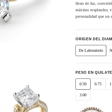
lleno de luz, convirti
máximo resplandor, v
personalidad que un so
ORIGEN DEL DIA
De Laboratorio
N
PESO EN QUILAT
0.50
0.75
1
3.00