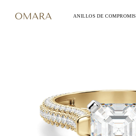
ANILLOS DE COMPROMI
ANILLOS DE COMPROMISO
ESTILO
Accented
Solitaire
Halo
Hidden Halo
Petite
Glam
Vintage
Tres Piedras
Comprar todo
FORMA
Redondo
Princesa
Cojín
Ovalado
Esmeralda
Marquesa
Pera
Comprar todo
METAL Y COLOR
Oro Amarillo