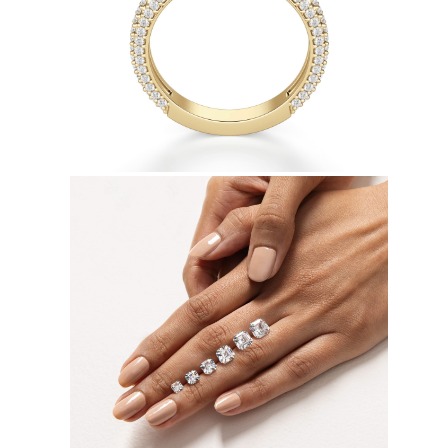
Collares
Pendientes
Pulseras
Comprar todo
Anillos de Diamantes
Fashion
Clásicos
Eternity
Letras
Comprar todo
Collares de Diamantes
Solitario
Letras
Números
Comprar todo
Pulseras de Diamantes
Tennis
Letras
Comprar todo
Pendientes de Diamante
Pendientes de Botón
Pendientes Colgantes
Aros
Fashion
Comprar todo