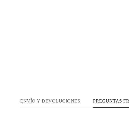
Guía de Collares
Guía de Pulseras
Guía de Pulseras de Puño
Tipos de Metales y Contrastes
Personalización
Precios Сompetitivos
Sobre Nosotros
FAQ
SERVICIOS
Diseño Personalizado
Proceso de Producción
Envío
Nuestra Garantía
Devoluciones y Cambios
Reparaciones y Ajustes
Mapa de Envíos
Métodos de Pago
Cuidado de Joyas
ENVÍO Y DEVOLUCIONES
PREGUNTAS F