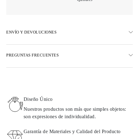
ENVÍO Y DEVOLUCIONES
ENVÍO
PREGUNTAS FRECUENTES
Envío terrestre gratuito en 23 días hábiles
Opciones de entrega exprés también están disponibles
Realizamos envíos a Austria, Bélgica, Bulgaria, Dinamarca,
Estonia, Finlandia, Alemania, Grecia, Hungría, Letonia, Lituania,
Luxemburgo, Países Bajos, Polonia, Rumanía, Eslovaquia,
Eslovenia, Suecia, Croacia, Francia, Italia, Portugal, España
Diseño Único
Detalles sobre métodos de envío, costos y tiempos de entrega se
pueden encontrar en las
preguntas frecuentes sobre la entrega
Nuestros productos son más que simples objetos:
son expresiones de individualidad.
DEVOLUCIONES E INTERCAMBIOS
Garantía de Materiales y Calidad del Producto
Todos los productos de Omara se fabrican por encargo según los