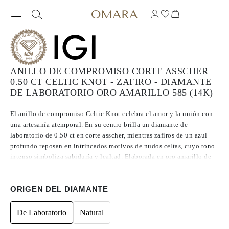
ANILLO DE COMPROMISO CORTE ASSCHER
0.50 CT CELTIC KNOT - ZAFIRO - DIAMANTE
DE LABORATORIO ORO AMARILLO 585 (14K)
El anillo de compromiso Celtic Knot celebra el amor y la unión con
una artesanía atemporal. En su centro brilla un diamante de
laboratorio de 0.50 ct en corte asscher, mientras zafiros de un azul
profundo reposan en intrincados motivos de nudos celtas, cuyo tono
intenso simboliza sabiduría y lealtad. Elaborada en oro amarillo de
14k, la sortija se integra de forma fluida en el diseño del nudo,
creando una pieza tanto simbólica como impactante, hecha para
ORIGEN DEL DIAMANTE
honrar una historia de amor que perdura.
De Laboratorio
Natural