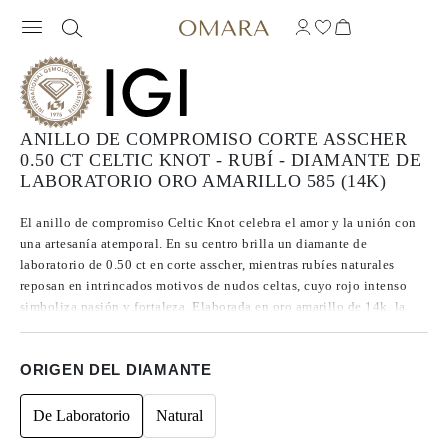
ANILLO DE COMPROMISO CORTE ASSCHER
0.50 CT CELTIC KNOT - RUBÍ - DIAMANTE DE
LABORATORIO ORO AMARILLO 585 (14K)
El anillo de compromiso Celtic Knot celebra el amor y la unión con
una artesanía atemporal. En su centro brilla un diamante de
laboratorio de 0.50 ct en corte asscher, mientras rubíes naturales
reposan en intrincados motivos de nudos celtas, cuyo rojo intenso
simboliza pasión y fortaleza. Elaborada en oro amarillo de 14k, la
sortija se integra de forma fluida en el diseño del nudo, creando una
pieza tanto simbólica como impactante, hecha para honrar una
ORIGEN DEL DIAMANTE
historia de amor que perdura.
De Laboratorio
Natural