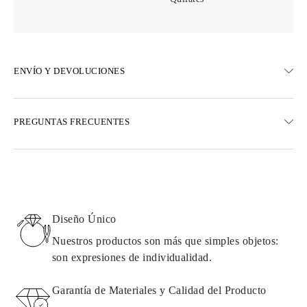
ENVÍO Y DEVOLUCIONES
ENVÍO
PREGUNTAS FRECUENTES
Envío terrestre gratuito en 23 días hábiles
Opciones de entrega exprés también están disponibles
Realizamos envíos a Austria, Bélgica, Bulgaria, Dinamarca,
Estonia, Finlandia, Alemania, Grecia, Hungría, Letonia, Lituania,
Luxemburgo, Países Bajos, Polonia, Rumanía, Eslovaquia,
Eslovenia, Suecia, Croacia, Francia, Italia, Portugal, España
Diseño Único
Detalles sobre métodos de envío, costos y tiempos de entrega se
pueden encontrar en las
preguntas frecuentes sobre la entrega
Nuestros productos son más que simples objetos:
son expresiones de individualidad.
DEVOLUCIONES E INTERCAMBIOS
Garantía de Materiales y Calidad del Producto
Todos los productos de Omara se fabrican por encargo según los