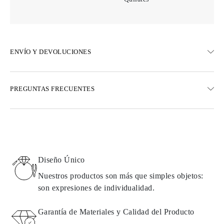
ENVÍO Y DEVOLUCIONES
ENVÍO
PREGUNTAS FRECUENTES
Envío terrestre gratuito en 23 días hábiles
Opciones de entrega exprés también están disponibles
Realizamos envíos a Austria, Bélgica, Bulgaria, Dinamarca,
Estonia, Finlandia, Alemania, Grecia, Hungría, Letonia, Lituania,
Luxemburgo, Países Bajos, Polonia, Rumanía, Eslovaquia,
Eslovenia, Suecia, Croacia, Francia, Italia, Portugal, España
Diseño Único
Detalles sobre métodos de envío, costos y tiempos de entrega se
pueden encontrar en las
preguntas frecuentes sobre la entrega
Nuestros productos son más que simples objetos:
son expresiones de individualidad.
DEVOLUCIONES E INTERCAMBIOS
Garantía de Materiales y Calidad del Producto
Todos los productos de Omara se fabrican por encargo según los