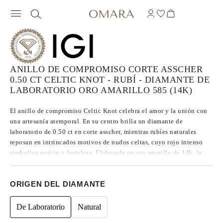
ANILLO DE COMPROMISO CORTE ASSCHER
0.50 CT CELTIC KNOT - RUBÍ - DIAMANTE DE
LABORATORIO ORO AMARILLO 585 (14K)
El anillo de compromiso Celtic Knot celebra el amor y la unión con
una artesanía atemporal. En su centro brilla un diamante de
laboratorio de 0.50 ct en corte asscher, mientras rubíes naturales
reposan en intrincados motivos de nudos celtas, cuyo rojo intenso
simboliza pasión y fortaleza. Elaborada en oro amarillo de 14k, la
sortija se integra de forma fluida en el diseño del nudo, creando una
pieza tanto simbólica como impactante, hecha para honrar una
ORIGEN DEL DIAMANTE
historia de amor que perdura.
De Laboratorio
Natural