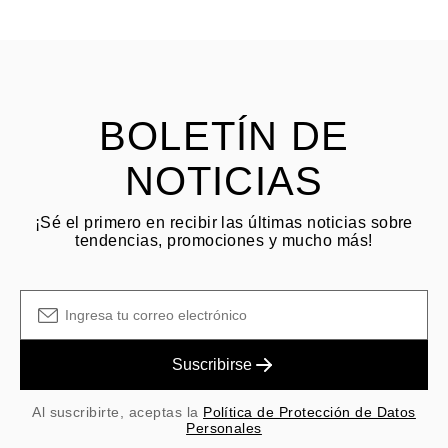
HACER PREGUNTA
Consulta los términos y procedimientos en nuestras
preguntas
frecuentes sobre devoluciones
El cliente es responsable de los costos de envío por devoluciones
y las tarifas originales de envío/manejo no son reembolsables.
BOLETÍN DE
NOTICIAS
¡Sé el primero en recibir las últimas noticias sobre
tendencias, promociones y mucho más!
Suscribirse
Al suscribirte, aceptas la
Política de Protección de Datos
Personales