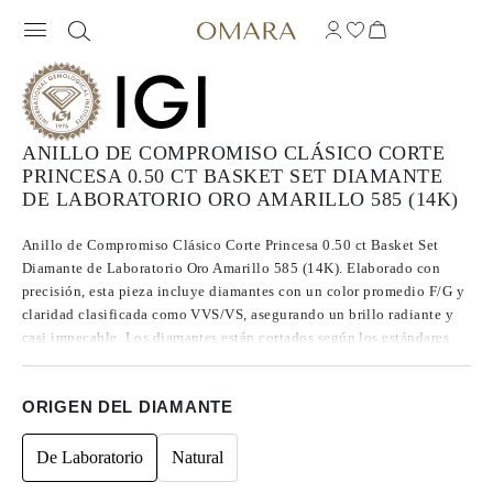
ANILLO DE COMPROMISO CLÁSICO CORTE
PRINCESA 0.50 CT BASKET SET DIAMANTE
DE LABORATORIO ORO AMARILLO 585 (14K)
Anillo de Compromiso Clásico Corte Princesa 0.50 ct Basket Set
Diamante de Laboratorio Oro Amarillo 585 (14K). Elaborado con
precisión, esta pieza incluye diamantes con un color promedio F/G y
claridad clasificada como VVS/VS, asegurando un brillo radiante y
casi impecable. Los diamantes están cortados según los estándares
Excelentes a Ideales, lo que realza su radiancia. Fabricados mediante
CVD, los diamantes de Tipo IIa se destacan por su pureza y calidad
ORIGEN DEL DIAMANTE
excepcional, y no presentan fluorescencia.
De Laboratorio
Natural