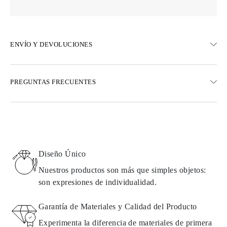
ENVÍO Y DEVOLUCIONES
ENVÍO
PREGUNTAS FRECUENTES
Envío terrestre gratuito en 23 días hábiles
Opciones de entrega exprés también están disponibles
Realizamos envíos a Austria, Bélgica, Bulgaria, Dinamarca,
Estonia, Finlandia, Alemania, Grecia, Hungría, Letonia, Lituania,
Luxemburgo, Países Bajos, Polonia, Rumanía, Eslovaquia,
Eslovenia, Suecia, Croacia, Francia, Italia, Portugal, España
Diseño Único
Detalles sobre métodos de envío, costos y tiempos de entrega se
pueden encontrar en las
preguntas frecuentes sobre la entrega
Nuestros productos son más que simples objetos:
son expresiones de individualidad.
DEVOLUCIONES E INTERCAMBIOS
Garantía de Materiales y Calidad del Producto
Todos los productos de Omara se fabrican por encargo según los
Experimenta la diferencia de materiales de primera
requisitos del cliente. Los productos solo pueden devolverse si no