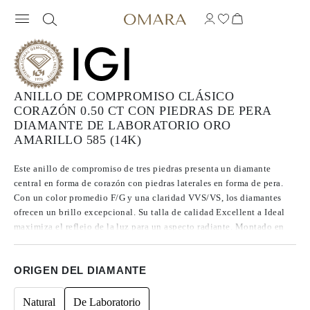
ANILLO DE COMPROMISO CLÁSICO
CORAZÓN 0.50 CT CON PIEDRAS DE PERA
DIAMANTE DE LABORATORIO ORO
AMARILLO 585 (14K)
Este anillo de compromiso de tres piedras presenta un diamante
central en forma de corazón con piedras laterales en forma de pera.
Con un color promedio F/G y una claridad VVS/VS, los diamantes
ofrecen un brillo excepcional. Su talla de calidad Excellent a Ideal
maximiza el reflejo de la luz para un aspecto radiante. Montado en
un delicado aro, este diseño emana romanticismo atemporal y
simboliza momentos compartidos para toda la vida.
ORIGEN DEL DIAMANTE
Natural
De Laboratorio