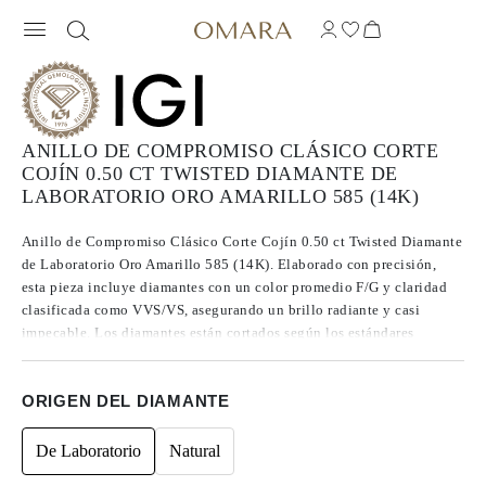
ANILLO DE COMPROMISO CLÁSICO CORTE
COJÍN 0.50 CT TWISTED DIAMANTE DE
LABORATORIO ORO AMARILLO 585 (14K)
Anillo de Compromiso Clásico Corte Cojín 0.50 ct Twisted Diamante
de Laboratorio Oro Amarillo 585 (14K). Elaborado con precisión,
esta pieza incluye diamantes con un color promedio F/G y claridad
clasificada como VVS/VS, asegurando un brillo radiante y casi
impecable. Los diamantes están cortados según los estándares
Excelentes a Ideales, lo que realza su radiancia. Fabricados mediante
CVD, los diamantes de Tipo IIa se destacan por su pureza y calidad
ORIGEN DEL DIAMANTE
excepcional, y no presentan fluorescencia.
De Laboratorio
Natural