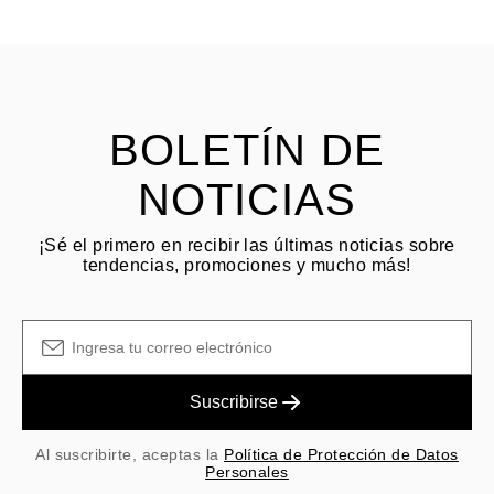
HACER PREGUNTA
Consulta los términos y procedimientos en nuestras
preguntas
frecuentes sobre devoluciones
El cliente es responsable de los costos de envío por devoluciones
y las tarifas originales de envío/manejo no son reembolsables.
BOLETÍN DE
NOTICIAS
¡Sé el primero en recibir las últimas noticias sobre
tendencias, promociones y mucho más!
Suscribirse
Al suscribirte, aceptas la
Política de Protección de Datos
Personales