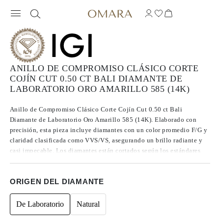
ANILLO DE COMPROMISO CLÁSICO CORTE
COJÍN CUT 0.50 CT BALI DIAMANTE DE
LABORATORIO ORO AMARILLO 585 (14K)
Anillo de Compromiso Clásico Corte Cojín Cut 0.50 ct Bali
Diamante de Laboratorio Oro Amarillo 585 (14K). Elaborado con
precisión, esta pieza incluye diamantes con un color promedio F/G y
claridad clasificada como VVS/VS, asegurando un brillo radiante y
casi impecable. Los diamantes están cortados según los estándares
Excelentes a Ideales, lo que realza su radiancia. Fabricados mediante
CVD, los diamantes de Tipo IIa se destacan por su pureza y calidad
ORIGEN DEL DIAMANTE
excepcional, y no presentan fluorescencia.
De Laboratorio
Natural