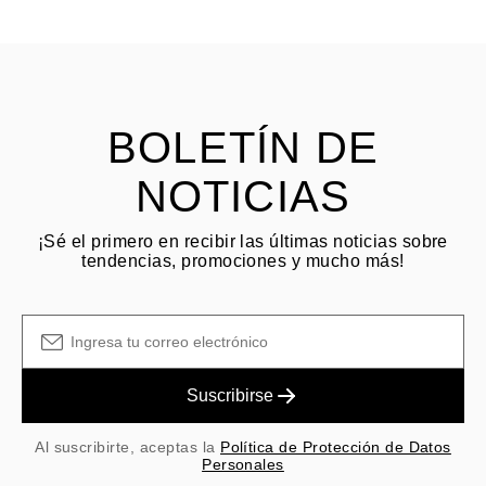
HACER PREGUNTA
Consulta los términos y procedimientos en nuestras
preguntas
frecuentes sobre devoluciones
El cliente es responsable de los costos de envío por devoluciones
y las tarifas originales de envío/manejo no son reembolsables.
BOLETÍN DE
NOTICIAS
¡Sé el primero en recibir las últimas noticias sobre
tendencias, promociones y mucho más!
Suscribirse
Al suscribirte, aceptas la
Política de Protección de Datos
Personales