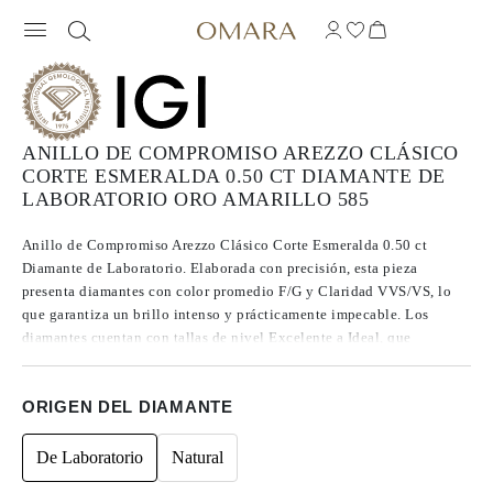
ANILLO DE COMPROMISO AREZZO CLÁSICO
CORTE ESMERALDA 0.50 CT DIAMANTE DE
LABORATORIO ORO AMARILLO 585
Anillo de Compromiso Arezzo Clásico Corte Esmeralda 0.50 ct
Diamante de Laboratorio. Elaborada con precisión, esta pieza
presenta diamantes con color promedio F/G y Claridad VVS/VS, lo
que garantiza un brillo intenso y prácticamente impecable. Los
diamantes cuentan con tallas de nivel Excelente a Ideal, que
potencian su luminosidad. Fabricados mediante el método CVD,
estos diamantes Tipo IIa son reconocidos por su alta pureza y calidad
ORIGEN DEL DIAMANTE
excepcional, además de no presentar fluorescencia.
De Laboratorio
Natural