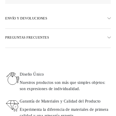
ENVÍO Y DEVOLUCIONES
ENVÍO
PREGUNTAS FRECUENTES
Envío terrestre gratuito en 23 días hábiles
Opciones de entrega exprés también están disponibles
Realizamos envíos a Austria, Bélgica, Bulgaria, Dinamarca,
Estonia, Finlandia, Alemania, Grecia, Hungría, Letonia, Lituania,
Luxemburgo, Países Bajos, Polonia, Rumanía, Eslovaquia,
Eslovenia, Suecia, Croacia, Francia, Italia, Portugal, España
Diseño Único
Detalles sobre métodos de envío, costos y tiempos de entrega se
pueden encontrar en las
preguntas frecuentes sobre la entrega
Nuestros productos son más que simples objetos:
son expresiones de individualidad.
DEVOLUCIONES E INTERCAMBIOS
Garantía de Materiales y Calidad del Producto
Todos los productos de Omara se fabrican por encargo según los
Experimenta la diferencia de materiales de primera
requisitos del cliente. Los productos solo pueden devolverse si no
calidad y una artesanía experta.