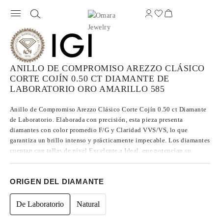
ANILLO DE COMPROMISO AREZZO CLÁSICO
CORTE COJÍN 0.50 CT DIAMANTE DE
LABORATORIO ORO AMARILLO 585
Anillo de Compromiso Arezzo Clásico Corte Cojín 0.50 ct Diamante
de Laboratorio. Elaborada con precisión, esta pieza presenta
diamantes con color promedio F/G y Claridad VVS/VS, lo que
garantiza un brillo intenso y prácticamente impecable. Los diamantes
cuentan con tallas de nivel Excelente a Ideal, que potencian su
luminosidad. Fabricados mediante el método CVD, estos diamantes
Tipo IIa son reconocidos por su alta pureza y calidad excepcional,
ORIGEN DEL DIAMANTE
además de no presentar fluorescencia.
De Laboratorio
Natural