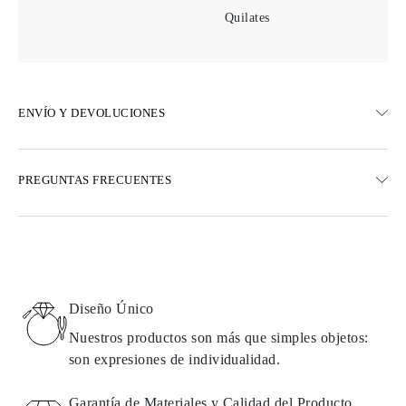
Quilates
ENVÍO Y DEVOLUCIONES
ENVÍO
PREGUNTAS FRECUENTES
Envío terrestre gratuito en 23 días hábiles
Opciones de entrega exprés también están disponibles
Realizamos envíos a Austria, Bélgica, Bulgaria, Dinamarca,
Estonia, Finlandia, Alemania, Grecia, Hungría, Letonia, Lituania,
Luxemburgo, Países Bajos, Polonia, Rumanía, Eslovaquia,
Eslovenia, Suecia, Croacia, Francia, Italia, Portugal, España
Diseño Único
Detalles sobre métodos de envío, costos y tiempos de entrega se
pueden encontrar en las
preguntas frecuentes sobre la entrega
Nuestros productos son más que simples objetos:
son expresiones de individualidad.
DEVOLUCIONES E INTERCAMBIOS
Garantía de Materiales y Calidad del Producto