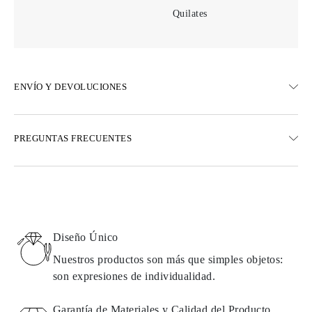
Quilates
ENVÍO Y DEVOLUCIONES
ENVÍO
PREGUNTAS FRECUENTES
Envío terrestre gratuito en 23 días hábiles
Opciones de entrega exprés también están disponibles
Realizamos envíos a Austria, Bélgica, Bulgaria, Dinamarca,
Estonia, Finlandia, Alemania, Grecia, Hungría, Letonia, Lituania,
Luxemburgo, Países Bajos, Polonia, Rumanía, Eslovaquia,
Eslovenia, Suecia, Croacia, Francia, Italia, Portugal, España
Diseño Único
Detalles sobre métodos de envío, costos y tiempos de entrega se
pueden encontrar en las
preguntas frecuentes sobre la entrega
Nuestros productos son más que simples objetos:
son expresiones de individualidad.
DEVOLUCIONES E INTERCAMBIOS
Garantía de Materiales y Calidad del Producto