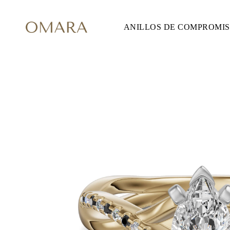
ANILLOS DE COMPROMI
ANILLOS DE COMPROMISO
ESTILO
Accented
Solitaire
Halo
Hidden Halo
Petite
Glam
Vintage
Tres Piedras
Comprar todo
FORMA
Redondo
Princesa
Cojín
Ovalado
Esmeralda
Marquesa
Pera
Comprar todo
METAL Y COLOR
Oro Amarillo