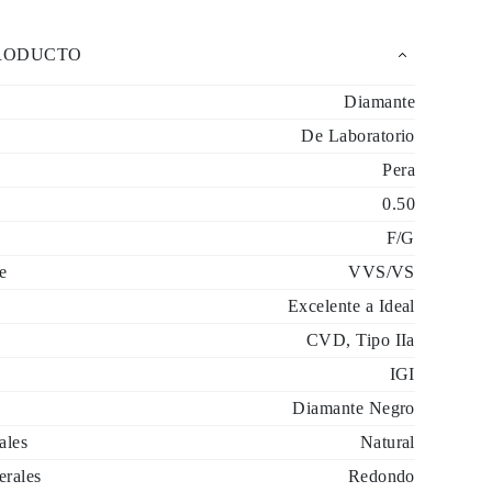
PRODUCTO
Diamante
De Laboratorio
Pera
0.50
F/G
e
VVS/VS
Excelente a Ideal
CVD, Tipo IIa
IGI
Diamante Negro
ales
Natural
erales
Redondo