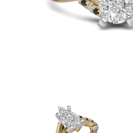
Oro Blanco
Oro Rosa
950 Platino
Comprar todo
ANILLOS DE BODA
Para Mujeres
Clásicos
Eternity
Fashion
Simple
Comprar todo
Para hombres
Clásicos
Fashion
Simple
Comprar todo
METAL Y COLOR
Oro Amarillo
Oro Blanco
Oro Rosa
950 Platino
Comprar todo
DIAMANTES
CATEGORÍA
Anillos