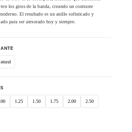
rren los giros de la banda, creando un contraste
moderno. El resultado es un anillo sofisticado y
ado para ser atesorado hoy y siempre.
MANTE
atural
ES
.00
1.25
1.50
1.75
2.00
2.50