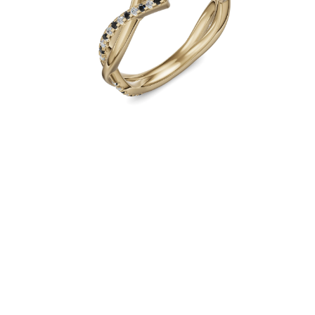
Collares
Pendientes
Pulseras
Comprar todo
Anillos de Diamantes
Fashion
Clásicos
Eternity
Letras
Comprar todo
Collares de Diamantes
Solitario
Letras
Números
Comprar todo
Pulseras de Diamantes
Tennis
Letras
Comprar todo
Pendientes de Diamante
Pendientes de Botón
Pendientes Colgantes
Aros
Fashion
Comprar todo