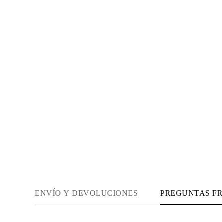
Guía de Collares
Guía de Pulseras
Guía de Pulseras de Puño
Tipos de Metales y Contrastes
Personalización
Precios Сompetitivos
Sobre Nosotros
FAQ
SERVICIOS
Diseño Personalizado
Proceso de Producción
Envío
Nuestra Garantía
Devoluciones y Cambios
Reparaciones y Ajustes
Mapa de Envíos
Métodos de Pago
Cuidado de Joyas
ENVÍO Y DEVOLUCIONES
PREGUNTAS F