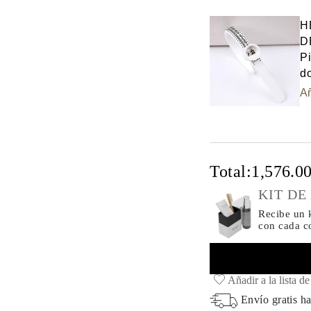
Select input
H
D
Pi
do
Añ
Total:
1,576.0
KIT DE
Recibe un k
con cada 
Añadir a la lista d
Envío gratis ha