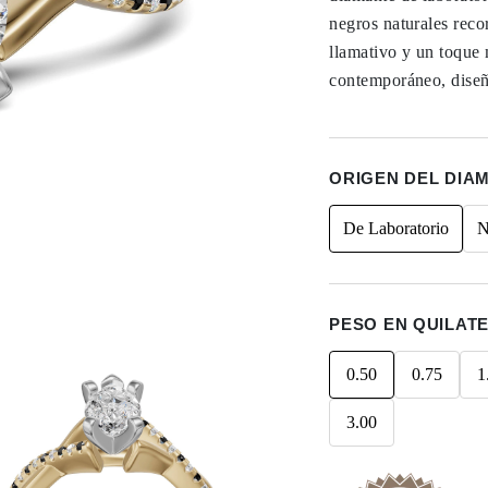
negros naturales reco
llamativo y un toque 
contemporáneo, diseñ
ORIGEN DEL DIA
De Laboratorio
N
PESO EN QUILAT
0.50
0.75
1
3.00