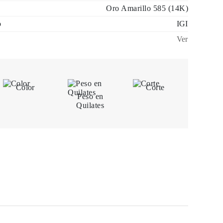
Oro Amarillo 585 (14K)
o
IGI
Ver
Color
Corte
Peso en
Quilates