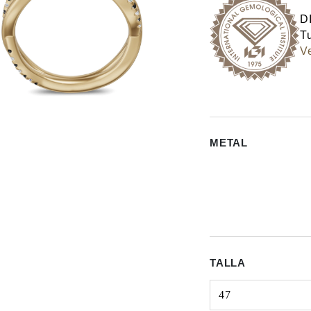
D
Tu
Ve
METAL
TALLA
47