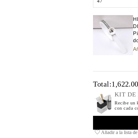
47
Select input
H
D
Pi
do
Añ
Total:
1,622.0
KIT DE
Recibe un k
con cada 
Añadir a la lista d