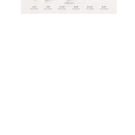
JOYAS
CATEGORÍA
Anillos
Collares
Pulseras
Pendientes
Comprar todo
ANILLOS
Fashion
Piedras Preciosas
Iniciales
Clásicos
Comprar todo
COLLARES
Solitario
Piedras Preciosas
Letras
Números
Comprar todo
PULSERAS
Tennis
Piedras Preciosas
Clásicas
Iniciales
Comprar todo