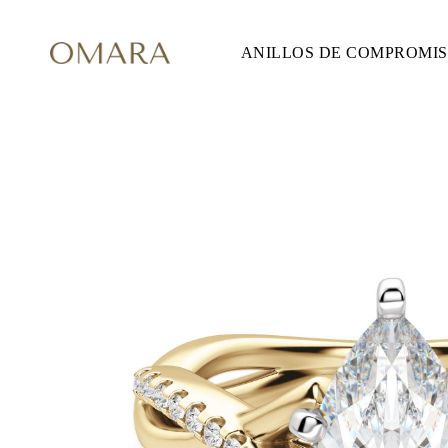
ANILLOS DE COMPROMI
ANILLOS DE COMPROMISO
ESTILO
Accented
Solitaire
Halo
Hidden Halo
Petite
Glam
Vintage
Tres Piedras
Comprar todo
FORMA
Redondo
Princesa
Cojín
Ovalado
Esmeralda
Marquesa
Pera
Comprar todo
METAL Y COLOR
Oro Amarillo