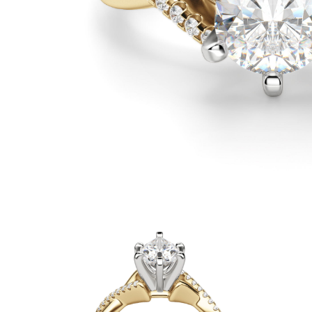
Oro Blanco
Oro Rosa
950 Platino
Comprar todo
ANILLOS DE BODA
Para Mujeres
Clásicos
Eternity
Fashion
Simple
Comprar todo
Para hombres
Clásicos
Fashion
Simple
Comprar todo
METAL Y COLOR
Oro Amarillo
Oro Blanco
Oro Rosa
950 Platino
Comprar todo
DIAMANTES
CATEGORÍA
Anillos