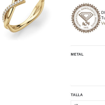
D
Tu
Ve
METAL
TALLA