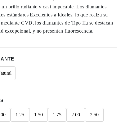
n brillo radiante y casi impecable. Los diamantes
los estándares Excelentes a Ideales, lo que realza su
s mediante CVD, los diamantes de Tipo IIa se destacan
ad excepcional, y no presentan fluorescencia.
MANTE
atural
ES
.00
1.25
1.50
1.75
2.00
2.50