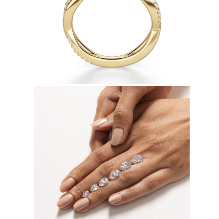
Collares
Pendientes
Pulseras
Comprar todo
Anillos de Diamantes
Fashion
Clásicos
Eternity
Letras
Comprar todo
Collares de Diamantes
Solitario
Letras
Números
Comprar todo
Pulseras de Diamantes
Tennis
Letras
Comprar todo
Pendientes de Diamante
Pendientes de Botón
Pendientes Colgantes
Aros
Fashion
Comprar todo