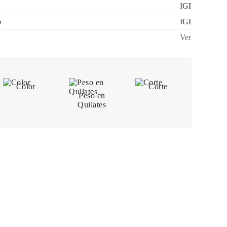
IGI
o
IGI
Ver
Color
Corte
Peso en
Quilates