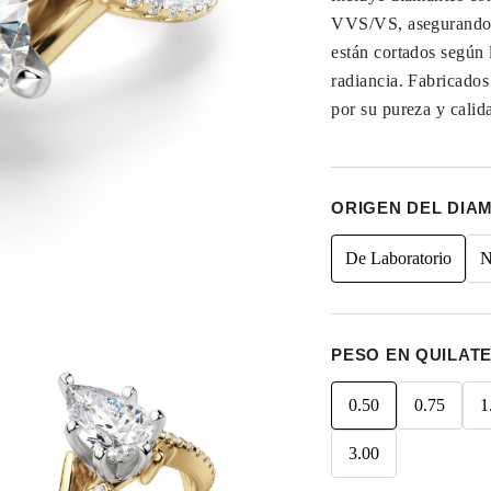
VVS/VS, asegurando u
están cortados según 
radiancia. Fabricado
por su pureza y calid
ORIGEN DEL DIA
De Laboratorio
N
PESO EN QUILAT
0.50
0.75
1
3.00