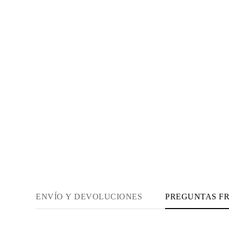
Guía de Collares
Guía de Pulseras
Guía de Pulseras de Puño
Tipos de Metales y Contrastes
Personalización
Precios Сompetitivos
Sobre Nosotros
FAQ
SERVICIOS
Diseño Personalizado
Proceso de Producción
Envío
Nuestra Garantía
Devoluciones y Cambios
Reparaciones y Ajustes
Mapa de Envíos
Métodos de Pago
Cuidado de Joyas
ENVÍO Y DEVOLUCIONES
PREGUNTAS F