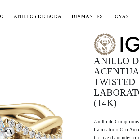
SO
ANILLOS DE BODA
DIAMANTES
JOYAS
ANILLO 
ACENTUAD
TWISTED
LABORAT
(14K)
Anillo de Compromis
Laboratorio Oro Amar
incluye diamantes co