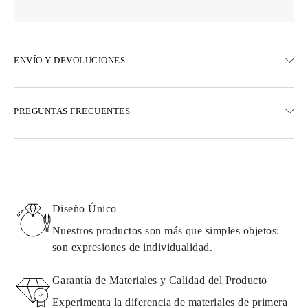
ENVÍO Y DEVOLUCIONES
ENVÍO
PREGUNTAS FRECUENTES
Envío terrestre gratuito en 23 días hábiles
Opciones de entrega exprés también están disponibles
Realizamos envíos a Austria, Bélgica, Bulgaria, Dinamarca,
Estonia, Finlandia, Alemania, Grecia, Hungría, Letonia, Lituania,
Luxemburgo, Países Bajos, Polonia, Rumanía, Eslovaquia,
Eslovenia, Suecia, Croacia, Francia, Italia, Portugal, España
Diseño Único
Detalles sobre métodos de envío, costos y tiempos de entrega se
pueden encontrar en las
preguntas frecuentes sobre la entrega
Nuestros productos son más que simples objetos:
son expresiones de individualidad.
DEVOLUCIONES E INTERCAMBIOS
Garantía de Materiales y Calidad del Producto
Todos los productos de Omara se fabrican por encargo según los
Experimenta la diferencia de materiales de primera
requisitos del cliente. Los productos solo pueden devolverse si no