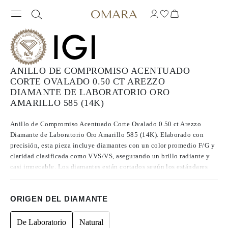
ANILLO DE COMPROMISO ACENTUADO
CORTE OVALADO 0.50 CT AREZZO
DIAMANTE DE LABORATORIO ORO
AMARILLO 585 (14K)
Anillo de Compromiso Acentuado Corte Ovalado 0.50 ct Arezzo
Diamante de Laboratorio Oro Amarillo 585 (14K). Elaborado con
precisión, esta pieza incluye diamantes con un color promedio F/G y
claridad clasificada como VVS/VS, asegurando un brillo radiante y
casi impecable. Los diamantes están cortados según los estándares
Excelentes a Ideales, lo que realza su radiancia. Fabricados mediante
CVD, los diamantes de Tipo IIa se destacan por su pureza y calidad
ORIGEN DEL DIAMANTE
excepcional, y no presentan fluorescencia.
De Laboratorio
Natural