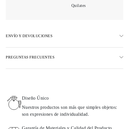
Quilates
ENVÍO Y DEVOLUCIONES
ENVÍO
PREGUNTAS FRECUENTES
Envío terrestre gratuito en 23 días hábiles
Opciones de entrega exprés también están disponibles
Realizamos envíos a Austria, Bélgica, Bulgaria, Dinamarca,
Estonia, Finlandia, Alemania, Grecia, Hungría, Letonia, Lituania,
Luxemburgo, Países Bajos, Polonia, Rumanía, Eslovaquia,
Eslovenia, Suecia, Croacia, Francia, Italia, Portugal, España
Diseño Único
Detalles sobre métodos de envío, costos y tiempos de entrega se
pueden encontrar en las
preguntas frecuentes sobre la entrega
Nuestros productos son más que simples objetos:
son expresiones de individualidad.
DEVOLUCIONES E INTERCAMBIOS
Garantía de Materiales y Calidad del Producto