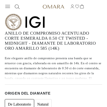
ANILLO DE COMPROMISO ACENTUADO
CORTE ESMERALDA 0.50 CT TWISTED -
MIDNIGHT - DIAMANTE DE LABORATORIO
ORO AMARILLO 585 (14K)
Este elegante anillo de compromiso presenta una banda que se
retuerce con gracia, elaborada en oro amarillo de 14k. En el centro se
encuentra un diamante de laboratorio de 0.50 ct de corte esmeralda,
mientras que diamantes negros naturales recorren los giros de la
banda, creando un contraste llamativo y un toque moderno. El
resultado es un anillo sofisticado y contemporáneo, diseñado para ser
atesorado hoy y siempre.
ORIGEN DEL DIAMANTE
De Laboratorio
Natural