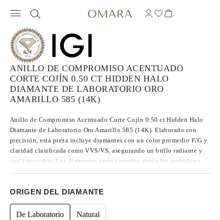
ANILLO DE COMPROMISO ACENTUADO
CORTE COJÍN 0.50 CT HIDDEN HALO
DIAMANTE DE LABORATORIO ORO
AMARILLO 585 (14K)
Anillo de Compromiso Acentuado Corte Cojín 0.50 ct Hidden Halo
Diamante de Laboratorio Oro Amarillo 585 (14K). Elaborado con
precisión, esta pieza incluye diamantes con un color promedio F/G y
claridad clasificada como VVS/VS, asegurando un brillo radiante y
casi impecable. Los diamantes están cortados según los estándares
Excelentes a Ideales, lo que realza su radiancia. Fabricados mediante
CVD, los diamantes de Tipo IIa se destacan por su pureza y calidad
ORIGEN DEL DIAMANTE
excepcional, y no presentan fluorescencia.
De Laboratorio
Natural