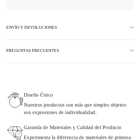
ENVÍO Y DEVOLUCIONES
ENVÍO
PREGUNTAS FRECUENTES
Envío terrestre gratuito en 23 días hábiles
Opciones de entrega exprés también están disponibles
Realizamos envíos a Austria, Bélgica, Bulgaria, Dinamarca,
Estonia, Finlandia, Alemania, Grecia, Hungría, Letonia, Lituania,
Luxemburgo, Países Bajos, Polonia, Rumanía, Eslovaquia,
Eslovenia, Suecia, Croacia, Francia, Italia, Portugal, España
Diseño Único
Detalles sobre métodos de envío, costos y tiempos de entrega se
pueden encontrar en las
preguntas frecuentes sobre la entrega
Nuestros productos son más que simples objetos:
son expresiones de individualidad.
DEVOLUCIONES E INTERCAMBIOS
Garantía de Materiales y Calidad del Producto
Todos los productos de Omara se fabrican por encargo según los
Experimenta la diferencia de materiales de primera
requisitos del cliente. Los productos solo pueden devolverse si no