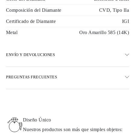
Composición del Diamante
CVD, Tipo IIa
Certificado de Diamante
IGI
Metal
Oro Amarillo 585 (14K)
ENVÍO Y DEVOLUCIONES
ENVÍO
PREGUNTAS FRECUENTES
Envío terrestre gratuito en 23 días hábiles
Opciones de entrega exprés también están disponibles
Realizamos envíos a Austria, Bélgica, Bulgaria, Dinamarca,
Estonia, Finlandia, Alemania, Grecia, Hungría, Letonia, Lituania,
Luxemburgo, Países Bajos, Polonia, Rumanía, Eslovaquia,
Eslovenia, Suecia, Croacia, Francia, Italia, Portugal, España
Diseño Único
Detalles sobre métodos de envío, costos y tiempos de entrega se
pueden encontrar en las
preguntas frecuentes sobre la entrega
Nuestros productos son más que simples objetos: