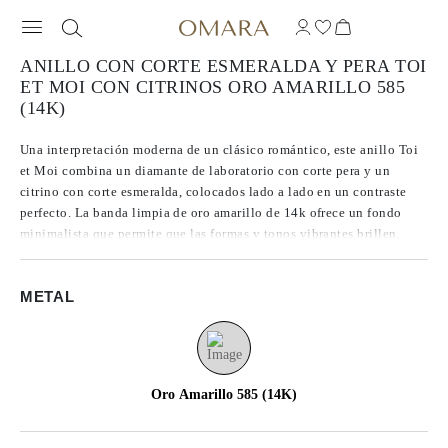
ANILLO CON CORTE ESMERALDA Y PERA TOI
ET MOI CON CITRINOS ORO AMARILLO 585
(14K)
Una interpretación moderna de un clásico romántico, este anillo Toi
et Moi combina un diamante de laboratorio con corte pera y un
citrino con corte esmeralda, colocados lado a lado en un contraste
perfecto. La banda limpia de oro amarillo de 14k ofrece un fondo
minimalista que permite que las formas y tonos vibrantes brillen.
Con su mezcla de armonía e individualidad, este diseño expresa un
amor equilibrado y audazmente único.
METAL
Oro Amarillo 585 (14K)