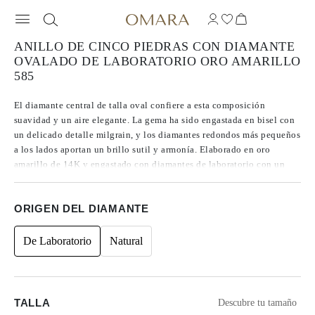
ANILLO DE CINCO PIEDRAS CON DIAMANTE
OVALADO DE LABORATORIO ORO AMARILLO
585
El diamante central de talla oval confiere a esta composición
suavidad y un aire elegante. La gema ha sido engastada en bisel con
un delicado detalle milgrain, y los diamantes redondos más pequeños
a los lados aportan un brillo sutil y armonía. Elaborado en oro
amarillo de 14K y engastado con diamantes de laboratorio con un
peso total de 0.33 ct, la sortija combina un detalle de inspiración
vintage con una sencillez moderna.
ORIGEN DEL DIAMANTE
De Laboratorio
Natural
TALLA
Descubre tu tamaño