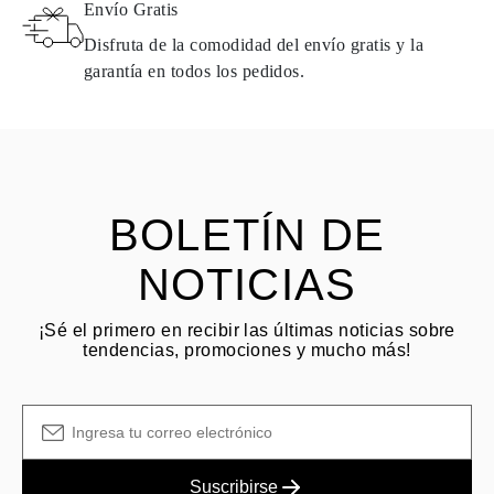
Envío Gratis
de la fecha de entrega. Los productos que contienen diamantes
naturales pueden devolverse bajo las mismas condiciones —
Disfruta de la comodidad del envío gratis y la
dentro de los
15 días naturales
a partir de la fecha de entrega del
garantía en todos los pedidos.
envío.
HACER PREGUNTA
Consulta los términos y procedimientos en nuestras
preguntas
frecuentes sobre devoluciones
El cliente es responsable de los costos de envío por devoluciones
y las tarifas originales de envío/manejo no son reembolsables.
BOLETÍN DE
NOTICIAS
¡Sé el primero en recibir las últimas noticias sobre
tendencias, promociones y mucho más!
Suscribirse