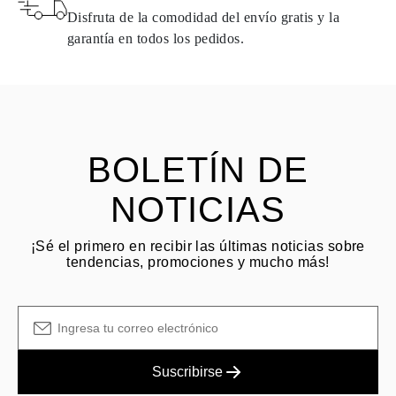
naturales pueden devolverse bajo las mismas condiciones —
Disfruta de la comodidad del envío gratis y la
dentro de los
15 días naturales
a partir de la fecha de entrega del
garantía en todos los pedidos.
envío.
HACER PREGUNTA
Consulta los términos y procedimientos en nuestras
preguntas
frecuentes sobre devoluciones
El cliente es responsable de los costos de envío por devoluciones
y las tarifas originales de envío/manejo no son reembolsables.
BOLETÍN DE
NOTICIAS
¡Sé el primero en recibir las últimas noticias sobre
tendencias, promociones y mucho más!
Suscribirse