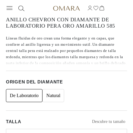
ANILLO CHEVRON CON DIAMANTE DE
LABORATORIO PERA ORO AMARILLO 585
Líneas fluidas de oro crean una forma elegante y en capas, que
confiere al anillo ligereza y un movimiento sutil. Un diamante
central talla pera está realzado por pequeños diamantes de talla
redonda, mientras que los diamantes talla marquesa y redonda en la
parte inferior de la composición añaden armonía y un brillo delicado.
Elaborado en oro amarillo de 14K y adornado con diamantes de
laboratorio con un peso total de 0.38 ct, el anillo cautiva con su
ORIGEN DEL DIAMANTE
forma romántica y carácter moderno.
De Laboratorio
Natural
TALLA
Descubre tu tamaño