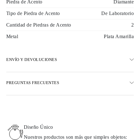
Piedra de Acento
Diamante
Tipo de Piedra de Acento
De Laboratorio
Cantidad de Piedras de Acento
2
Metal
Plata Amarilla
ENVÍO Y DEVOLUCIONES
ENVÍO
PREGUNTAS FRECUENTES
Envío terrestre gratuito en 23 días hábiles
Opciones de entrega exprés también están disponibles
Realizamos envíos a Austria, Bélgica, Bulgaria, Dinamarca,
Estonia, Finlandia, Alemania, Grecia, Hungría, Letonia, Lituania,
Luxemburgo, Países Bajos, Polonia, Rumanía, Eslovaquia,
Eslovenia, Suecia, Croacia, Francia, Italia, Portugal, España
Diseño Único
Detalles sobre métodos de envío, costos y tiempos de entrega se
pueden encontrar en las
preguntas frecuentes sobre la entrega
Nuestros productos son más que simples objetos: