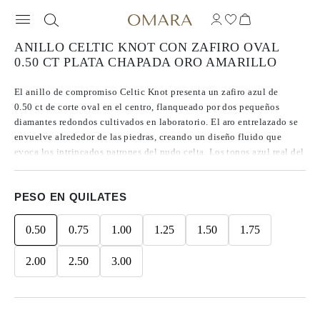
ANILLO CELTIC KNOT CON ZAFIRO OVAL
0.50 CT PLATA CHAPADA ORO AMARILLO
El anillo de compromiso Celtic Knot presenta un zafiro azul de
0.50 ct de corte oval en el centro, flanqueado por dos pequeños
diamantes redondos cultivados en laboratorio. El aro entrelazado se
envuelve alrededor de las piedras, creando un diseño fluido que
evoca los intrincados patrones del nudo celta. Los tonos azul real del
zafiro contrastan maravillosamente con los acentos brillantes,
mientras que las líneas continuas del aro en plata chapada en oro
PESO EN QUILATES
amarillo 14K aportan al anillo una sensación de movimiento
constante y una delicada artesanía.
0.50
0.75
1.00
1.25
1.50
1.75
2.00
2.50
3.00