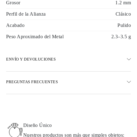
Grosor
1.2 mm
Perfil de la Alianza
Clásico
Acabado
Pulido
Peso Aproximado del Metal
2.3–3.5 g
ENVÍO Y DEVOLUCIONES
ENVÍO
PREGUNTAS FRECUENTES
Envío terrestre gratuito en 23 días hábiles
Opciones de entrega exprés también están disponibles
Realizamos envíos a Austria, Bélgica, Bulgaria, Dinamarca,
Estonia, Finlandia, Alemania, Grecia, Hungría, Letonia, Lituania,
Luxemburgo, Países Bajos, Polonia, Rumanía, Eslovaquia,
Eslovenia, Suecia, Croacia, Francia, Italia, Portugal, España
Diseño Único
Detalles sobre métodos de envío, costos y tiempos de entrega se
pueden encontrar en las
preguntas frecuentes sobre la entrega
Nuestros productos son más que simples objetos: