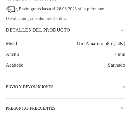
Envío gratis hasta el
28.08.2026
si lo pides hoy
.
Devolución gratis durante 30 días
.
DETALLES DEL PRODUCTO
Metal
Oro Amarillo 585 (14K)
Ancho
7 mm
Acabado
Satinado
ENVÍO Y DEVOLUCIONES
ENVÍO
PREGUNTAS FRECUENTES
Envío terrestre gratuito en 23 días hábiles
Opciones de entrega exprés también están disponibles
Realizamos envíos a Austria, Bélgica, Bulgaria, Dinamarca,