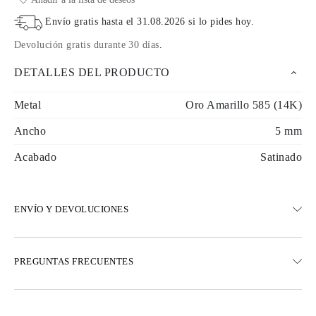
Envío gratis hasta el
31.08.2026
si lo pides hoy
.
Devolución gratis durante 30 días
.
DETALLES DEL PRODUCTO
Metal
Oro Amarillo 585 (14K)
Ancho
5 mm
Acabado
Satinado
ENVÍO Y DEVOLUCIONES
ENVÍO
PREGUNTAS FRECUENTES
Envío terrestre gratuito en 23 días hábiles
Opciones de entrega exprés también están disponibles
Realizamos envíos a Austria, Bélgica, Bulgaria, Dinamarca,