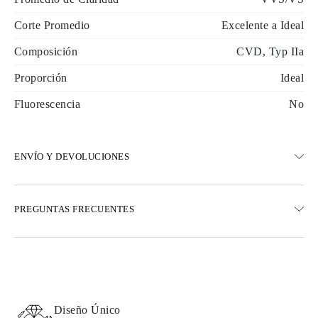
Corte Promedio
Excelente a Ideal
Composición
CVD, Typ IIa
Proporción
Ideal
Fluorescencia
No
ENVÍO Y DEVOLUCIONES
ENVÍO
PREGUNTAS FRECUENTES
Envío terrestre gratuito en 23 días hábiles
Opciones de entrega exprés también están disponibles
Realizamos envíos a Austria, Bélgica, Bulgaria, Dinamarca,
Estonia, Finlandia, Alemania, Grecia, Hungría, Letonia, Lituania,
Luxemburgo, Países Bajos, Polonia, Rumanía, Eslovaquia,
Eslovenia, Suecia, Croacia, Francia, Italia, Portugal, España
Diseño Único
Detalles sobre métodos de envío, costos y tiempos de entrega se