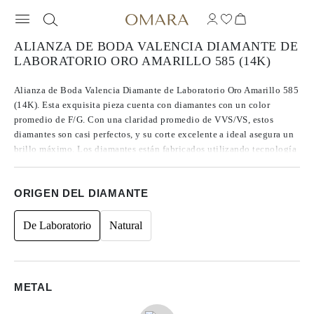
ALIANZA DE BODA VALENCIA DIAMANTE DE
LABORATORIO ORO AMARILLO 585 (14K)
Alianza de Boda Valencia Diamante de Laboratorio Oro Amarillo 585
(14K). Esta exquisita pieza cuenta con diamantes con un color
promedio de F/G. Con una claridad promedio de VVS/VS, estos
diamantes son casi perfectos, y su corte excelente a ideal asegura un
brillo máximo. Los diamantes están fabricados utilizando tecnología
CVD, Tipo IIa, conocida por producir los diamantes más puros.
Acentuado con piedras laterales redondas, el peso total en quilates es
ORIGEN DEL DIAMANTE
de 0.50.
De Laboratorio
Natural
METAL