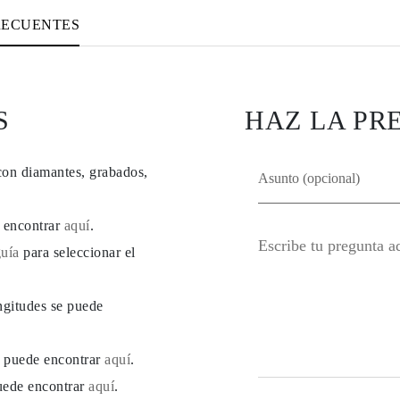
RECUENTES
S
HAZ LA PR
con diamantes, grabados,
e encontrar
aquí
.
guía
para seleccionar el
ngitudes se puede
se puede encontrar
aquí
.
puede encontrar
aquí
.