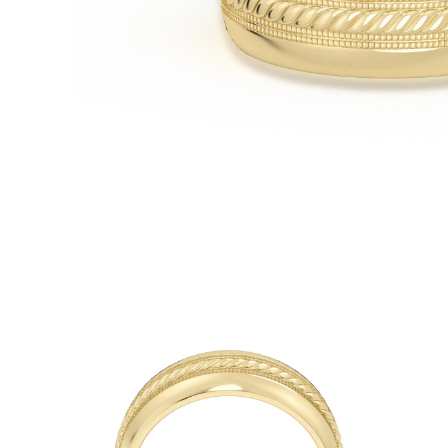
Oro Blanco
Oro Rosa
950 Platino
Comprar todo
ANILLOS DE BODA
Para Mujeres
Clásicos
Eternity
Fashion
Simple
Comprar todo
Para hombres
Clásicos
Fashion
Simple
Comprar todo
METAL Y COLOR
Oro Amarillo
Oro Blanco
Oro Rosa
950 Platino
Comprar todo
DIAMANTES
CATEGORÍA
Anillos