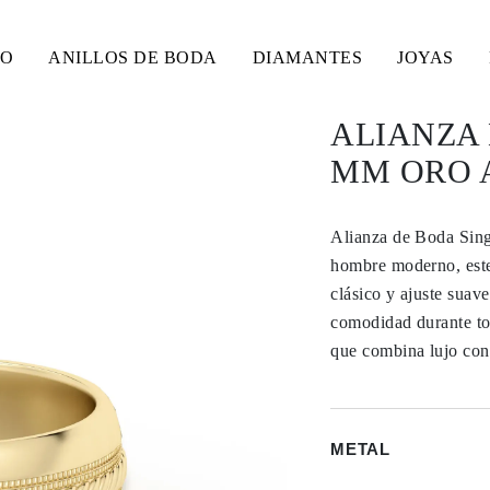
SO
ANILLOS DE BODA
DIAMANTES
JOYAS
ALIANZA 
MM ORO A
Alianza de Boda Sin
hombre moderno, este
clásico y ajuste suav
comodidad durante tod
que combina lujo con
METAL