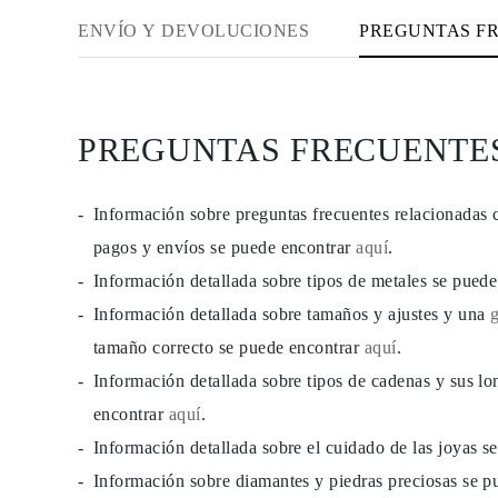
JOYAS
ENVÍO Y DEVOLUCIONES
PREGUNTAS F
CATEGORÍA
Anillos
Collares
Pulseras
Pendientes
Comprar todo
PREGUNTAS FRECUENTE
ANILLOS
Fashion
Piedras Preciosas
Iniciales
Información sobre preguntas frecuentes relacionadas 
Clásicos
pagos y envíos se puede encontrar
aquí
.
Comprar todo
COLLARES
Información detallada sobre tipos de metales se pued
Solitario
Piedras Preciosas
Información detallada sobre tamaños y ajustes y una
Letras
tamaño correcto se puede encontrar
aquí
.
Números
Comprar todo
Información detallada sobre tipos de cadenas y sus lo
PULSERAS
Tennis
encontrar
aquí
.
Piedras Preciosas
Información detallada sobre el cuidado de las joyas 
Clásicas
Iniciales
Información sobre diamantes y piedras preciosas se 
Comprar todo