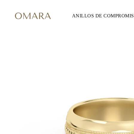
ANILLOS DE COMPROMI
ANILLOS DE COMPROMISO
ESTILO
Accented
Solitaire
Halo
Hidden Halo
Petite
Glam
Vintage
Tres Piedras
Comprar todo
FORMA
Redondo
Princesa
Cojín
Ovalado
Esmeralda
Marquesa
Pera
Comprar todo
METAL Y COLOR
Oro Amarillo