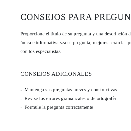
PENDIENTES
Pendientes de Botón
CONSEJOS PARA PREGUN
Pendientes Colgantes
Fashion
Comprar todo
TIPO DE METAL
Proporcione el título de su pregunta y una descripción 
Joyería De Oro
Joyería De Platino
única e informativa sea su pregunta, mejores serán las p
Joyería De Plata
con los especialistas.
Comprar todo
REGALOS
REGALOS
Anillos de Regalo
Collares de Regalo
CONSEJOS ADICIONALES
Pendientes de Regalo
Pulseras de Regalo
Charms
Mantenga sus preguntas breves y constructivas
Cuidado de Joyas
Revise los errores gramaticales o de ortografía
Comprar todo
EXPLORA
Formule la pregunta correctamente
EDUCACIÓN
Guía de Diamantes
Convertidor de Tamaño de Diamantes
Certificación
Guía de Anillos