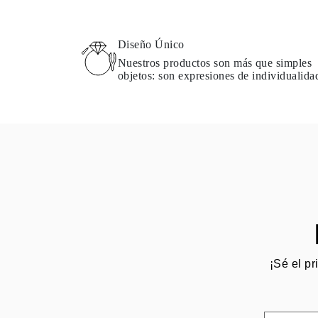
Guía de Collares
Guía de Pulseras
Guía de Pulseras de Puño
Diseño Único
Tipos de Metales y Contrastes
Personalización
Nuestros productos son más que simples
Precios Сompetitivos
objetos: son expresiones de individualida
Sobre Nosotros
FAQ
SERVICIOS
Diseño Personalizado
Proceso de Producción
Envío
Nuestra Garantía
Devoluciones y Cambios
Reparaciones y Ajustes
Mapa de Envíos
Métodos de Pago
Cuidado de Joyas
¡Sé el pr