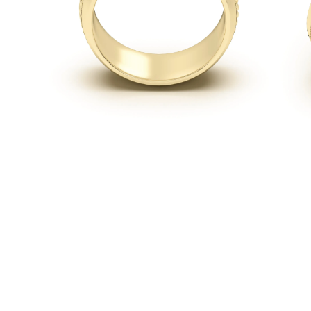
Collares
Pendientes
Pulseras
Comprar todo
Anillos de Diamantes
Fashion
Clásicos
Eternity
Letras
Comprar todo
Collares de Diamantes
Solitario
Letras
Números
Comprar todo
Pulseras de Diamantes
Tennis
Letras
Comprar todo
Pendientes de Diamante
Pendientes de Botón
Pendientes Colgantes
Aros
Fashion
Comprar todo