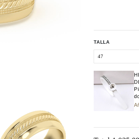
TALLA
47
Select input
H
D
Pi
do
Añ