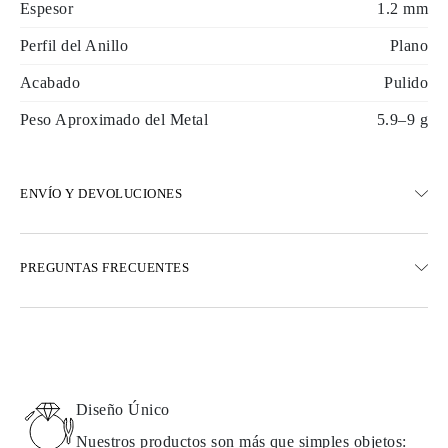
Espesor
1.2 mm
Perfil del Anillo
Plano
Acabado
Pulido
Peso Aproximado del Metal
5.9–9 g
ENVÍO Y DEVOLUCIONES
ENVÍO
PREGUNTAS FRECUENTES
Envío terrestre gratuito en 23 días hábiles
Opciones de entrega exprés también están disponibles
Realizamos envíos a Austria, Bélgica, Bulgaria, Dinamarca,
Estonia, Finlandia, Alemania, Grecia, Hungría, Letonia, Lituania,
Luxemburgo, Países Bajos, Polonia, Rumanía, Eslovaquia,
Eslovenia, Suecia, Croacia, Francia, Italia, Portugal, España
Diseño Único
Detalles sobre métodos de envío, costos y tiempos de entrega se
pueden encontrar en las
preguntas frecuentes sobre la entrega
Nuestros productos son más que simples objetos: