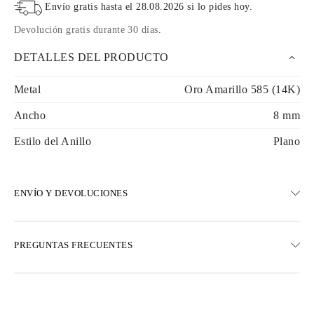
Envío gratis hasta el
28.08.2026
si lo pides hoy
.
Devolución gratis durante 30 días
.
DETALLES DEL PRODUCTO
Metal
Oro Amarillo 585 (14K)
Ancho
8 mm
Estilo del Anillo
Plano
ENVÍO Y DEVOLUCIONES
ENVÍO
PREGUNTAS FRECUENTES
Envío terrestre gratuito en 23 días hábiles
Opciones de entrega exprés también están disponibles
Realizamos envíos a Austria, Bélgica, Bulgaria, Dinamarca,
Estonia, Finlandia, Alemania, Grecia, Hungría, Letonia, Lituania,