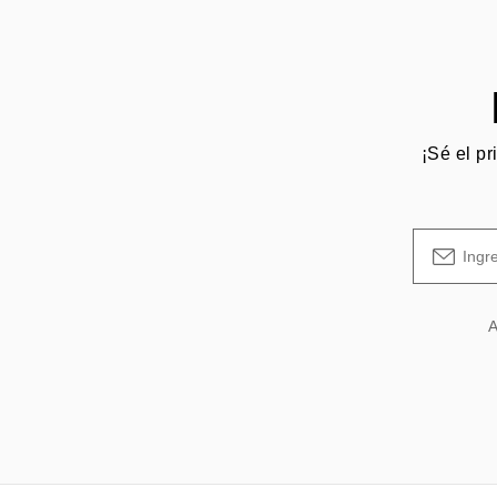
¡Sé el pr
A