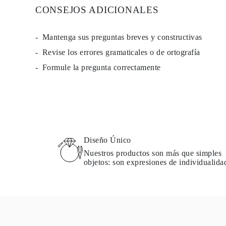
Guía de Collares
CONSEJOS ADICIONALES
Guía de Pulseras
Guía de Pulseras de Puño
Tipos de Metales y Contrastes
Mantenga sus preguntas breves y constructivas
Personalización
Revise los errores gramaticales o de ortografía
Precios Сompetitivos
Sobre Nosotros
Formule la pregunta correctamente
FAQ
SERVICIOS
Diseño Personalizado
Proceso de Producción
Envío
Nuestra Garantía
Devoluciones y Cambios
Reparaciones y Ajustes
Diseño Único
Mapa de Envíos
Nuestros productos son más que simples
Métodos de Pago
objetos: son expresiones de individualida
Cuidado de Joyas