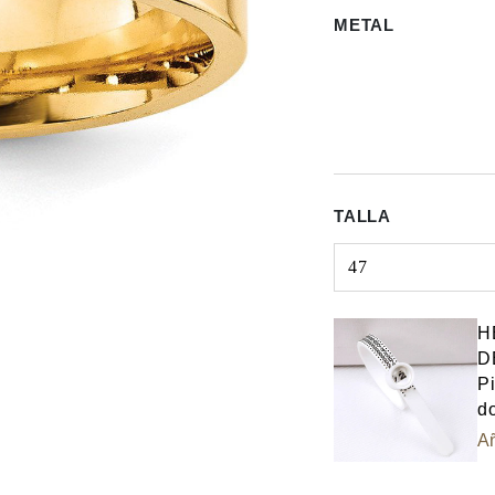
METAL
TALLA
47
Select input
H
D
Pi
do
Añ