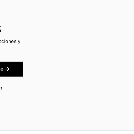
S
mociones y
se
es