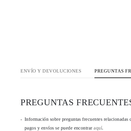
JOYAS
CATEGORÍA
Anillos
Collares
Pulseras
Pendientes
Comprar todo
ANILLOS
Fashion
Piedras Preciosas
Iniciales
Clásicos
Comprar todo
ENVÍO Y DEVOLUCIONES
PREGUNTAS F
COLLARES
Solitario
Piedras Preciosas
Letras
Números
Comprar todo
PREGUNTAS FRECUENTE
PULSERAS
Tennis
Piedras Preciosas
Información sobre preguntas frecuentes relacionadas 
Clásicas
Iniciales
pagos y envíos se puede encontrar
aquí
.
Comprar todo