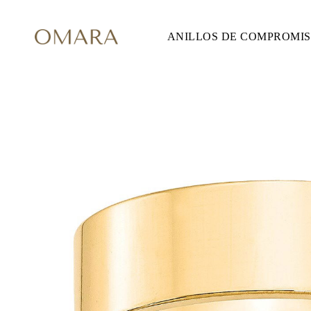
ANILLOS DE COMPROMI
ANILLOS DE COMPROMISO
ESTILO
Accented
Solitaire
Halo
Hidden Halo
Petite
Glam
Vintage
Tres Piedras
Comprar todo
FORMA
Redondo
Princesa
Cojín
Ovalado
Esmeralda
Marquesa
Pera
Comprar todo
METAL Y COLOR
Oro Amarillo