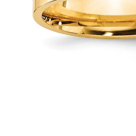
Oro Blanco
Oro Rosa
950 Platino
Comprar todo
ANILLOS DE BODA
Para Mujeres
Clásicos
Eternity
Fashion
Simple
Comprar todo
Para hombres
Clásicos
Fashion
Simple
Comprar todo
METAL Y COLOR
Oro Amarillo
Oro Blanco
Oro Rosa
950 Platino
Comprar todo
DIAMANTES
CATEGORÍA
Anillos