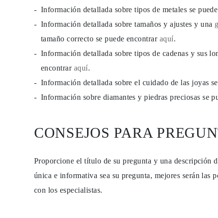
PENDIENTES
Información detallada sobre tipos de metales se pued
Pendientes de Botón
Información detallada sobre tamaños y ajustes y una
Pendientes Colgantes
Fashion
tamaño correcto se puede encontrar
aquí
.
Comprar todo
TIPO DE METAL
Información detallada sobre tipos de cadenas y sus lo
Joyería De Oro
encontrar
aquí
.
Joyería De Platino
Joyería De Plata
Información detallada sobre el cuidado de las joyas 
Comprar todo
REGALOS
Información sobre diamantes y piedras preciosas se 
REGALOS
Anillos de Regalo
Collares de Regalo
CONSEJOS PARA PREGUN
Pendientes de Regalo
Pulseras de Regalo
Charms
Cuidado de Joyas
Proporcione el título de su pregunta y una descripción 
Comprar todo
EXPLORA
única e informativa sea su pregunta, mejores serán las p
EDUCACIÓN
con los especialistas.
Guía de Diamantes
Convertidor de Tamaño de Diamantes
Certificación
Guía de Anillos