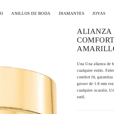
SO
ANILLOS DE BODA
DIAMANTES
JOYAS
ALIANZA
COMFORT 
AMARILLO
Una Una alianza de b
cualquier estilo. Fabr
comfort fit, garanti
grosor de 1.8 mm real
cualquier ocasión. Un
sutil.