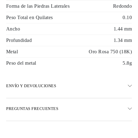
Forma de las Piedras Laterales
Redondo
Peso Total en Quilates
0.10
Ancho
1.44 mm
Profundidad
1.34 mm
Metal
Oro Rosa 750 (18K)
Peso del metal
5.8g
ENVÍO Y DEVOLUCIONES
ENVÍO
PREGUNTAS FRECUENTES
Envío terrestre gratuito en 23 días hábiles
Opciones de entrega exprés también están disponibles
Realizamos envíos a Austria, Bélgica, Bulgaria, Dinamarca,
Estonia, Finlandia, Alemania, Grecia, Hungría, Letonia, Lituania,