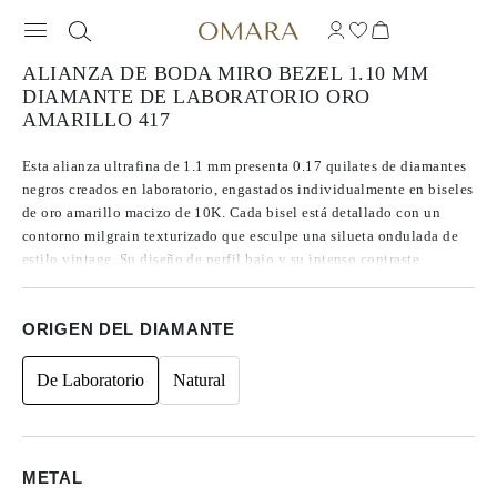
ALIANZA DE BODA MIRO BEZEL 1.10 MM
DIAMANTE DE LABORATORIO ORO
AMARILLO 417
Esta alianza ultrafina de 1.1 mm presenta 0.17 quilates de diamantes
negros creados en laboratorio, engastados individualmente en biseles
de oro amarillo macizo de 10K. Cada bisel está detallado con un
contorno milgrain texturizado que esculpe una silueta ondulada de
estilo vintage. Su diseño de perfil bajo y su intenso contraste
cromático la convierten en una elección excepcional como alianza
de boda moderna y singular.
ORIGEN DEL DIAMANTE
De Laboratorio
Natural
METAL