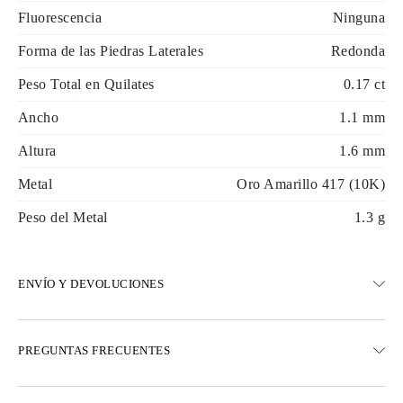
Fluorescencia
Ninguna
Forma de las Piedras Laterales
Redonda
Peso Total en Quilates
0.17 ct
Ancho
1.1 mm
Altura
1.6 mm
Metal
Oro Amarillo 417 (10K)
Peso del Metal
1.3 g
ENVÍO Y DEVOLUCIONES
ENVÍO
PREGUNTAS FRECUENTES
Envío terrestre gratuito en 23 días hábiles
Opciones de entrega exprés también están disponibles