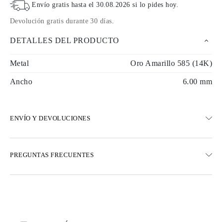
Envío gratis hasta el
30.08.2026
si lo pides hoy
.
Devolución gratis durante 30 días
.
DETALLES DEL PRODUCTO
Metal
Oro Amarillo 585 (14K)
Ancho
6.00 mm
ENVÍO Y DEVOLUCIONES
ENVÍO
PREGUNTAS FRECUENTES
Envío terrestre gratuito en 23 días hábiles
Opciones de entrega exprés también están disponibles
Realizamos envíos a Austria, Bélgica, Bulgaria, Dinamarca,
Estonia, Finlandia, Alemania, Grecia, Hungría, Letonia, Lituania,
Luxemburgo, Países Bajos, Polonia, Rumanía, Eslovaquia,
Eslovenia, Suecia, Croacia, Francia, Italia, Portugal, España