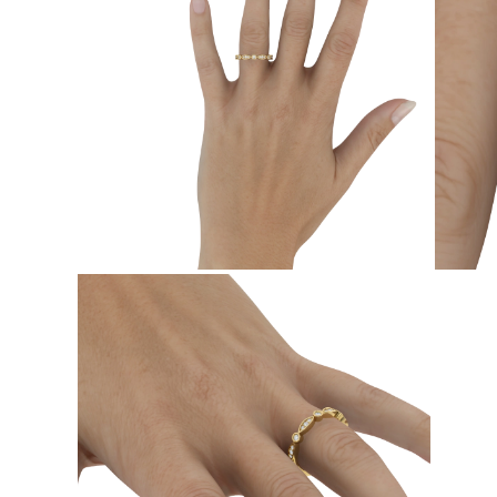
PENDIENTES
Pendientes de Botón
Pendientes Colgantes
Fashion
Comprar todo
TIPO DE METAL
Joyería De Oro
Joyería De Platino
Joyería De Plata
Comprar todo
REGALOS
REGALOS
Anillos de Regalo
Collares de Regalo
Pendientes de Regalo
Pulseras de Regalo
Charms
Cuidado de Joyas
Comprar todo
EXPLORA
EDUCACIÓN
Guía de Diamantes
Convertidor de Tamaño de Diamantes
Certificación
Guía de Anillos