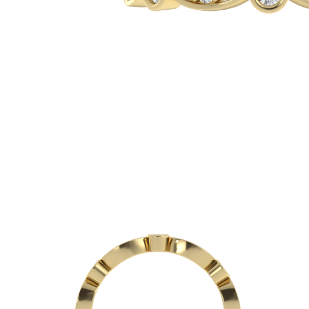
Oro Blanco
Oro Rosa
950 Platino
Comprar todo
ANILLOS DE BODA
Para Mujeres
Clásicos
Eternity
Fashion
Simple
Comprar todo
Para hombres
Clásicos
Fashion
Simple
Comprar todo
METAL Y COLOR
Oro Amarillo
Oro Blanco
Oro Rosa
950 Platino
Comprar todo
DIAMANTES
CATEGORÍA
Anillos