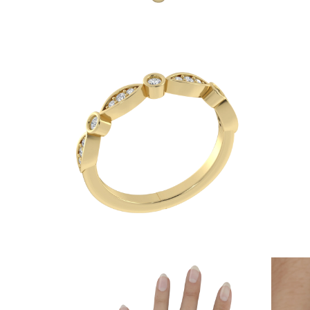
JOYAS
CATEGORÍA
Anillos
Collares
Pulseras
Pendientes
Comprar todo
ANILLOS
Fashion
Piedras Preciosas
Iniciales
Clásicos
Comprar todo
COLLARES
Solitario
Piedras Preciosas
Letras
Números
Comprar todo
PULSERAS
Tennis
Piedras Preciosas
Clásicas
Iniciales
Comprar todo