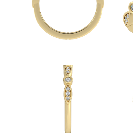
Collares
Pendientes
Pulseras
Comprar todo
Anillos de Diamantes
Fashion
Clásicos
Eternity
Letras
Comprar todo
Collares de Diamantes
Solitario
Letras
Números
Comprar todo
Pulseras de Diamantes
Tennis
Letras
Comprar todo
Pendientes de Diamante
Pendientes de Botón
Pendientes Colgantes
Aros
Fashion
Comprar todo