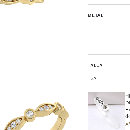
METAL
TALLA
47
Select input
H
D
Pi
do
Añ