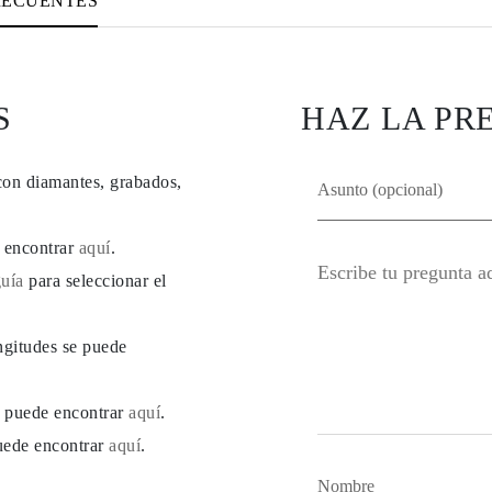
RECUENTES
S
HAZ LA PR
con diamantes, grabados,
e encontrar
aquí
.
guía
para seleccionar el
ngitudes se puede
se puede encontrar
aquí
.
puede encontrar
aquí
.