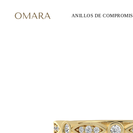
ANILLOS DE COMPROMI
ANILLOS DE COMPROMISO
ESTILO
Accented
Solitaire
Halo
Hidden Halo
Petite
Glam
Vintage
Tres Piedras
Comprar todo
FORMA
Redondo
Princesa
Cojín
Ovalado
Esmeralda
Marquesa
Pera
Comprar todo
METAL Y COLOR
Oro Amarillo