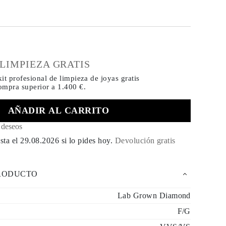
€
 LIMPIEZA GRATIS
it profesional de limpieza de joyas gratis
compra
superior a 1.400 €.
AÑADIR AL CARRITO
e deseos
sta el
29.08.2026
si lo pides hoy
.
Devolución gratis
PRODUCTO
Lab Grown Diamond
F/G