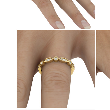
Guía de Collares
Guía de Pulseras
Guía de Pulseras de Puño
Tipos de Metales y Contrastes
Personalización
Precios Сompetitivos
Sobre Nosotros
FAQ
SERVICIOS
Diseño Personalizado
Proceso de Producción
Envío
Nuestra Garantía
Devoluciones y Cambios
Reparaciones y Ajustes
Mapa de Envíos
Métodos de Pago
Cuidado de Joyas