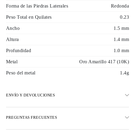
Forma de las Piedras Laterales
Redonda
Peso Total en Quilates
0.23
Ancho
1.5 mm
Altura
1.4 mm
Profundidad
1.0 mm
Metal
Oro Amarillo 417 (10K)
Peso del metal
1.4g
ENVÍO Y DEVOLUCIONES
ENVÍO
PREGUNTAS FRECUENTES
Envío terrestre gratuito en 23 días hábiles
Opciones de entrega exprés también están disponibles