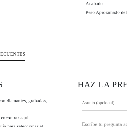
Acabado
Peso Aproximado del
RECUENTES
S
HAZ LA PR
con diamantes, grabados,
e encontrar
aquí
.
guía
para seleccionar el