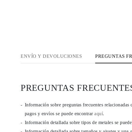
JOYAS
CATEGORÍA
Anillos
Collares
Pulseras
Pendientes
Comprar todo
ANILLOS
Fashion
Piedras Preciosas
ENVÍO Y DEVOLUCIONES
PREGUNTAS F
Iniciales
Clásicos
Comprar todo
COLLARES
Solitario
Piedras Preciosas
PREGUNTAS FRECUENTE
Letras
Números
Comprar todo
PULSERAS
Información sobre preguntas frecuentes relacionadas 
Tennis
pagos y envíos se puede encontrar
aquí
.
Piedras Preciosas
Clásicas
Información detallada sobre tipos de metales se pued
Iniciales
Comprar todo
Información detallada sobre tamaños y ajustes y una