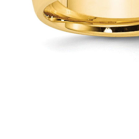
Oro Blanco
Oro Rosa
950 Platino
Comprar todo
ANILLOS DE BODA
Para Mujeres
Clásicos
Eternity
Fashion
Simple
Comprar todo
Para hombres
Clásicos
Fashion
Simple
Comprar todo
METAL Y COLOR
Oro Amarillo
Oro Blanco
Oro Rosa
950 Platino
Comprar todo
DIAMANTES
CATEGORÍA
Anillos