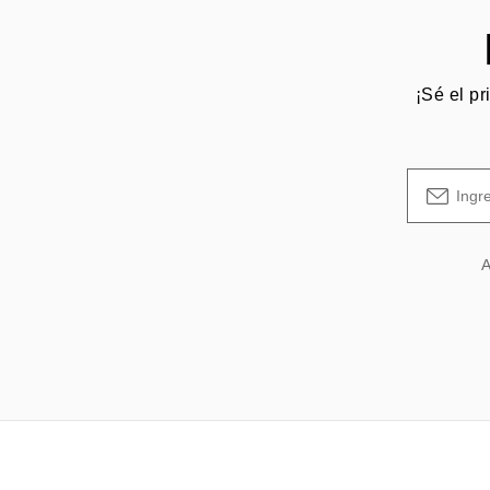
¡Sé el pr
A