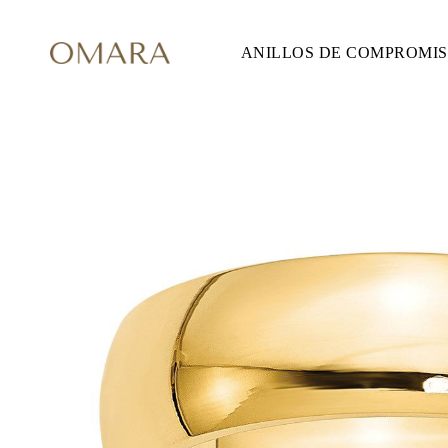
ANILLOS DE COMPROMI
ANILLOS DE COMPROMISO
ESTILO
Accented
Solitaire
Halo
Hidden Halo
Petite
Glam
Vintage
Tres Piedras
Comprar todo
FORMA
Redondo
Princesa
Cojín
Ovalado
Esmeralda
Marquesa
Pera
Comprar todo
METAL Y COLOR
Oro Amarillo