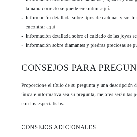
PENDIENTES
tamaño correcto se puede encontrar
aquí
.
Pendientes de Botón
Pendientes Colgantes
Información detallada sobre tipos de cadenas y sus lo
Fashion
Comprar todo
encontrar
aquí
.
TIPO DE METAL
Información detallada sobre el cuidado de las joyas 
Joyería De Oro
Joyería De Platino
Información sobre diamantes y piedras preciosas se 
Joyería De Plata
Comprar todo
REGALOS
REGALOS
CONSEJOS PARA PREGUN
Anillos de Regalo
Collares de Regalo
Pendientes de Regalo
Proporcione el título de su pregunta y una descripción 
Pulseras de Regalo
Charms
única e informativa sea su pregunta, mejores serán las p
Cuidado de Joyas
Comprar todo
con los especialistas.
EXPLORA
EDUCACIÓN
Guía de Diamantes
Convertidor de Tamaño de Diamantes
CONSEJOS ADICIONALES
Certificación
Guía de Anillos