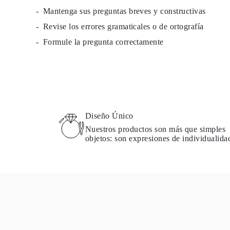
Guía de Collares
Mantenga sus preguntas breves y constructivas
Guía de Pulseras
Revise los errores gramaticales o de ortografía
Guía de Pulseras de Puño
Tipos de Metales y Contrastes
Formule la pregunta correctamente
Personalización
Precios Сompetitivos
Sobre Nosotros
FAQ
SERVICIOS
Diseño Personalizado
Proceso de Producción
Envío
Diseño Único
Nuestra Garantía
Devoluciones y Cambios
Nuestros productos son más que simples
Reparaciones y Ajustes
objetos: son expresiones de individualida
Mapa de Envíos
Métodos de Pago
Cuidado de Joyas