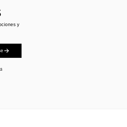
S
mociones y
se
es