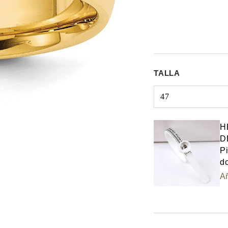
TALLA
47
Select input
H
D
Pi
do
Añ