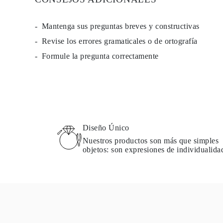
Guía de Collares
Guía de Pulseras
Guía de Pulseras de Puño
Mantenga sus preguntas breves y constructivas
Tipos de Metales y Contrastes
Revise los errores gramaticales o de ortografía
Personalización
Precios Сompetitivos
Formule la pregunta correctamente
Sobre Nosotros
FAQ
SERVICIOS
Diseño Personalizado
Proceso de Producción
Envío
Nuestra Garantía
Devoluciones y Cambios
Diseño Único
Reparaciones y Ajustes
Nuestros productos son más que simples
Mapa de Envíos
objetos: son expresiones de individualida
Métodos de Pago
Cuidado de Joyas