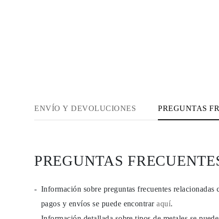
JOYAS
CATEGORÍA
Anillos
Collares
Pulseras
Pendientes
Comprar todo
ANILLOS
Fashion
Piedras Preciosas
Iniciales
Clásicos
ENVÍO Y DEVOLUCIONES
PREGUNTAS F
Comprar todo
COLLARES
Solitario
Piedras Preciosas
Letras
Números
PREGUNTAS FRECUENTE
Comprar todo
PULSERAS
Tennis
Información sobre preguntas frecuentes relacionadas 
Piedras Preciosas
Clásicas
pagos y envíos se puede encontrar
aquí
.
Iniciales
Comprar todo
Información detallada sobre tipos de metales se pued