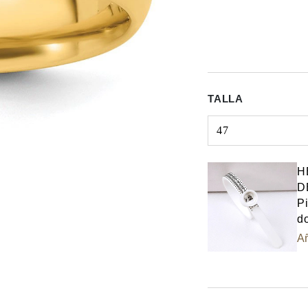
TALLA
47
Select input
H
D
Pi
do
Añ