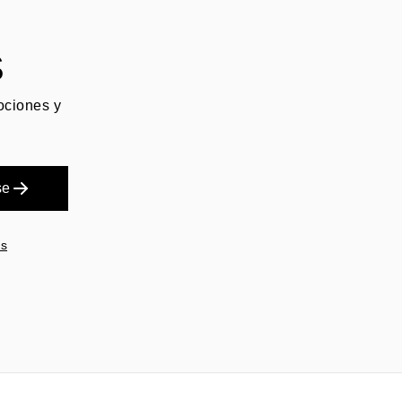
S
mociones y
se
es