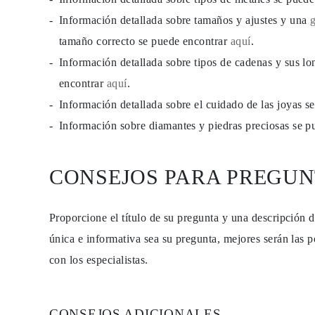
PENDIENTES
Información detallada sobre tamaños y ajustes y una
Pendientes de Botón
Pendientes Colgantes
tamaño correcto se puede encontrar
aquí
.
Fashion
Comprar todo
Información detallada sobre tipos de cadenas y sus lo
TIPO DE METAL
encontrar
aquí
.
Joyería De Oro
Joyería De Platino
Información detallada sobre el cuidado de las joyas 
Joyería De Plata
Comprar todo
Información sobre diamantes y piedras preciosas se 
REGALOS
REGALOS
Anillos de Regalo
CONSEJOS PARA PREGUN
Collares de Regalo
Pendientes de Regalo
Pulseras de Regalo
Charms
Proporcione el título de su pregunta y una descripción 
Cuidado de Joyas
Comprar todo
única e informativa sea su pregunta, mejores serán las p
EXPLORA
con los especialistas.
EDUCACIÓN
Guía de Diamantes
Convertidor de Tamaño de Diamantes
Certificación
CONSEJOS ADICIONALES
Guía de Anillos