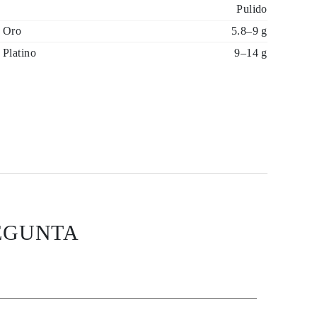
Pulido
 Oro
5.8–9 g
 Platino
9–14 g
EGUNTA