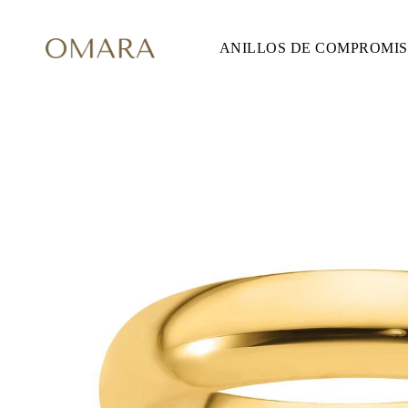
ANILLOS DE COMPROMI
ANILLOS DE COMPROMISO
ESTILO
Accented
Solitaire
Halo
Hidden Halo
Petite
Glam
Vintage
Tres Piedras
Comprar todo
FORMA
Redondo
Princesa
Cojín
Ovalado
Esmeralda
Marquesa
Pera
Comprar todo
METAL Y COLOR
Oro Amarillo