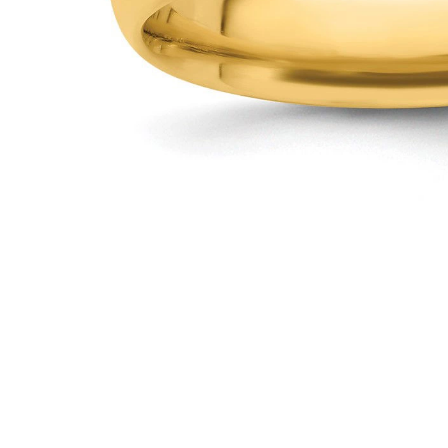
Oro Blanco
Oro Rosa
950 Platino
Comprar todo
ANILLOS DE BODA
Para Mujeres
Clásicos
Eternity
Fashion
Simple
Comprar todo
Para hombres
Clásicos
Fashion
Simple
Comprar todo
METAL Y COLOR
Oro Amarillo
Oro Blanco
Oro Rosa
950 Platino
Comprar todo
DIAMANTES
CATEGORÍA
Anillos