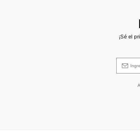
¡Sé el pr
A