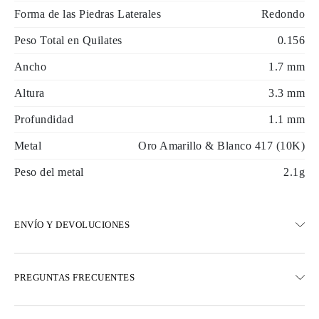
Forma de las Piedras Laterales
Redondo
Peso Total en Quilates
0.156
Ancho
1.7 mm
Altura
3.3 mm
Profundidad
1.1 mm
Metal
Oro Amarillo & Blanco 417 (10K)
Peso del metal
2.1g
ENVÍO Y DEVOLUCIONES
ENVÍO
PREGUNTAS FRECUENTES
Envío terrestre gratuito en 23 días hábiles
Opciones de entrega exprés también están disponibles