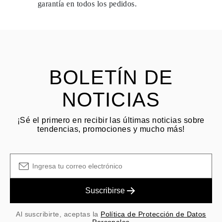
garantía en todos los pedidos.
envío.
HACER PREGUNTA
Consulta los términos y procedimientos en nuestras
preguntas
frecuentes sobre devoluciones
El cliente es responsable de los costos de envío por devoluciones
y las tarifas originales de envío/manejo no son reembolsables.
BOLETÍN DE
NOTICIAS
¡Sé el primero en recibir las últimas noticias sobre
tendencias, promociones y mucho más!
Suscribirse
Al suscribirte, aceptas la
Política de Protección de Datos