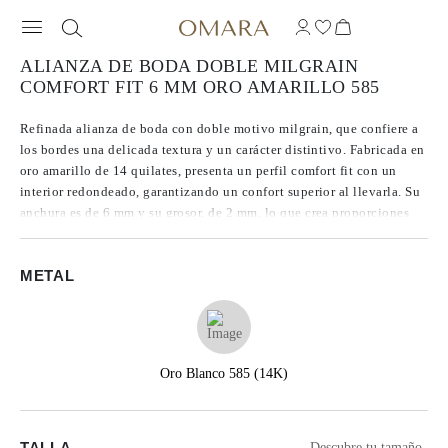
ALIANZA DE BODA DOBLE MILGRAIN
COMFORT FIT 6 MM ORO AMARILLO 585
Refinada alianza de boda con doble motivo milgrain, que confiere a
los bordes una delicada textura y un carácter distintivo. Fabricada en
oro amarillo de 14 quilates, presenta un perfil comfort fit con un
interior redondeado, garantizando un confort superior al llevarla. Su
anchura es de 6 mm y su grosor, de 2 mm, lo que crea proporciones
armoniosas y resalta la precisión de su elaboración.
METAL
Oro Blanco 585 (14K)
TALLA
Descubre tu tamaño