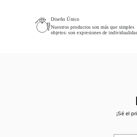
Guía de Collares
Guía de Pulseras
Guía de Pulseras de Puño
Diseño Único
Tipos de Metales y Contrastes
Personalización
Nuestros productos son más que simples
Precios Сompetitivos
objetos: son expresiones de individualida
Sobre Nosotros
FAQ
SERVICIOS
Diseño Personalizado
Proceso de Producción
Envío
Nuestra Garantía
Devoluciones y Cambios
Reparaciones y Ajustes
Mapa de Envíos
Métodos de Pago
Cuidado de Joyas
¡Sé el pr