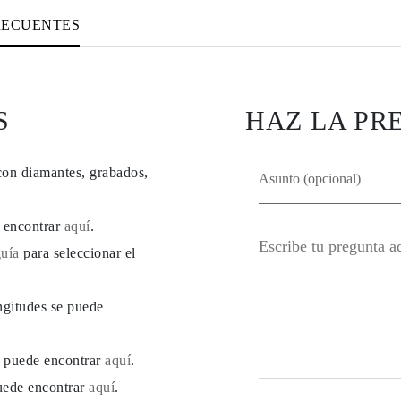
RECUENTES
S
HAZ LA PR
con diamantes, grabados,
e encontrar
aquí
.
guía
para seleccionar el
ngitudes se puede
se puede encontrar
aquí
.
puede encontrar
aquí
.