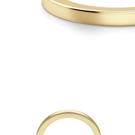
Oro Blanco
Oro Rosa
950 Platino
Comprar todo
ANILLOS DE BODA
Para Mujeres
Clásicos
Eternity
Fashion
Simple
Comprar todo
Para hombres
Clásicos
Fashion
Simple
Comprar todo
METAL Y COLOR
Oro Amarillo
Oro Blanco
Oro Rosa
950 Platino
Comprar todo
DIAMANTES
CATEGORÍA
Anillos