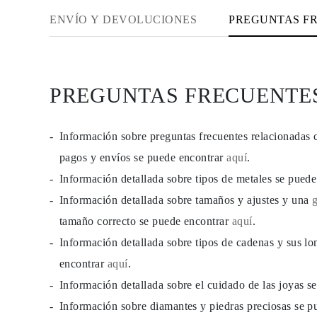
JOYAS
ENVÍO Y DEVOLUCIONES
PREGUNTAS F
CATEGORÍA
Anillos
Collares
Pulseras
Pendientes
Comprar todo
PREGUNTAS FRECUENTE
ANILLOS
Fashion
Piedras Preciosas
Iniciales
Información sobre preguntas frecuentes relacionadas 
Clásicos
pagos y envíos se puede encontrar
aquí
.
Comprar todo
COLLARES
Información detallada sobre tipos de metales se pued
Solitario
Piedras Preciosas
Información detallada sobre tamaños y ajustes y una
Letras
tamaño correcto se puede encontrar
aquí
.
Números
Comprar todo
Información detallada sobre tipos de cadenas y sus lo
PULSERAS
Tennis
encontrar
aquí
.
Piedras Preciosas
Información detallada sobre el cuidado de las joyas 
Clásicas
Iniciales
Información sobre diamantes y piedras preciosas se 
Comprar todo