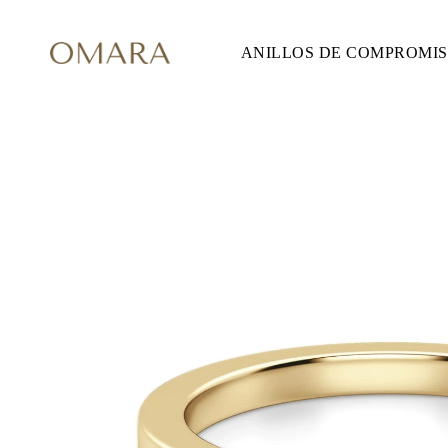
ANILLOS DE COMPROMI
ANILLOS DE COMPROMISO
ESTILO
Accented
Solitaire
Halo
Hidden Halo
Petite
Glam
Vintage
Tres Piedras
Comprar todo
FORMA
Redondo
Princesa
Cojín
Ovalado
Esmeralda
Marquesa
Pera
Comprar todo
METAL Y COLOR
Oro Amarillo