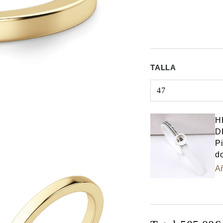
TALLA
47
Select input
H
D
Pi
do
Añ