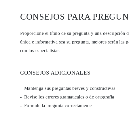
PENDIENTES
Pendientes de Botón
CONSEJOS PARA PREGUN
Pendientes Colgantes
Fashion
Comprar todo
TIPO DE METAL
Proporcione el título de su pregunta y una descripción 
Joyería De Oro
Joyería De Platino
única e informativa sea su pregunta, mejores serán las p
Joyería De Plata
con los especialistas.
Comprar todo
REGALOS
REGALOS
Anillos de Regalo
Collares de Regalo
CONSEJOS ADICIONALES
Pendientes de Regalo
Pulseras de Regalo
Charms
Mantenga sus preguntas breves y constructivas
Cuidado de Joyas
Revise los errores gramaticales o de ortografía
Comprar todo
EXPLORA
Formule la pregunta correctamente
EDUCACIÓN
Guía de Diamantes
Convertidor de Tamaño de Diamantes
Certificación
Guía de Anillos