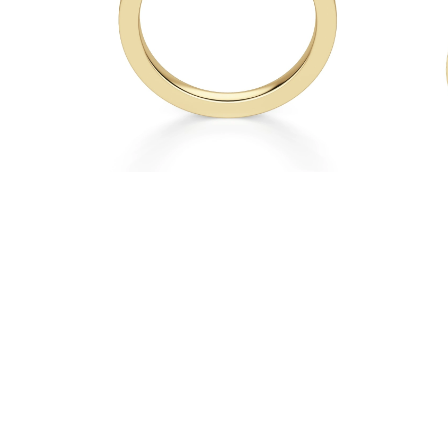
Collares
Pendientes
Pulseras
Comprar todo
Anillos de Diamantes
Fashion
Clásicos
Eternity
Letras
Comprar todo
Collares de Diamantes
Solitario
Letras
Números
Comprar todo
Pulseras de Diamantes
Tennis
Letras
Comprar todo
Pendientes de Diamante
Pendientes de Botón
Pendientes Colgantes
Aros
Fashion
Comprar todo