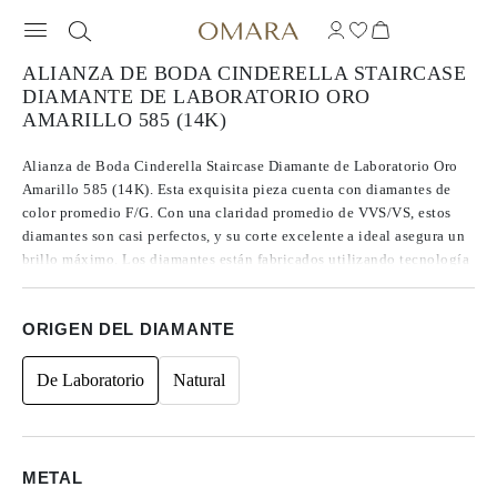
ALIANZA DE BODA CINDERELLA STAIRCASE
DIAMANTE DE LABORATORIO ORO
AMARILLO 585 (14K)
Alianza de Boda Cinderella Staircase Diamante de Laboratorio Oro
Amarillo 585 (14K). Esta exquisita pieza cuenta con diamantes de
color promedio F/G. Con una claridad promedio de VVS/VS, estos
diamantes son casi perfectos, y su corte excelente a ideal asegura un
brillo máximo. Los diamantes están fabricados utilizando tecnología
CVD, Tipo IIa, conocida por producir los diamantes más puros.
Acentuada con piedras laterales princesa, el peso total en quilates es
ORIGEN DEL DIAMANTE
de 1.22.
De Laboratorio
Natural
METAL