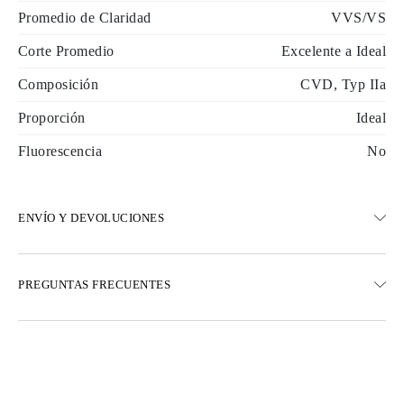
Promedio de Claridad
VVS/VS
Corte Promedio
Excelente a Ideal
Composición
CVD, Typ IIa
Proporción
Ideal
Fluorescencia
No
ENVÍO Y DEVOLUCIONES
ENVÍO
PREGUNTAS FRECUENTES
Envío terrestre gratuito en 23 días hábiles
Opciones de entrega exprés también están disponibles
Realizamos envíos a Austria, Bélgica, Bulgaria, Dinamarca,
Estonia, Finlandia, Alemania, Grecia, Hungría, Letonia, Lituania,
Luxemburgo, Países Bajos, Polonia, Rumanía, Eslovaquia,
Eslovenia, Suecia, Croacia, Francia, Italia, Portugal, España