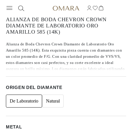
ALIANZA DE BODA CHEVRON CROWN
DIAMANTE DE LABORATORIO ORO
AMARILLO 585 (14K)
Alianza de Boda Chevron Crown Diamante de Laboratorio Oro
Amarillo 585 (14K). Esta exquisita pieza cuenta con diamantes con
un color promedio de F/G. Con una claridad promedio de VVS/VS,
estos diamantes son casi perfectos, y su corte excelente a ideal
asegura un brillo máximo. Los diamantes están fabricados utilizando
tecnología CVD, Tipo IIa, conocida por producir los diamantes más
puros. Acentuado con piedras laterales redondas, el peso total en
ORIGEN DEL DIAMANTE
quilates es de 0.36.
De Laboratorio
Natural
METAL