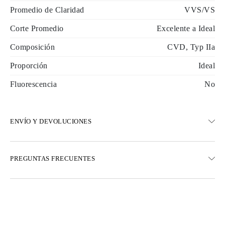
Promedio de Claridad
VVS/VS
Corte Promedio
Excelente a Ideal
Composición
CVD, Typ IIa
Proporción
Ideal
Fluorescencia
No
ENVÍO Y DEVOLUCIONES
ENVÍO
PREGUNTAS FRECUENTES
Envío terrestre gratuito en 23 días hábiles
Opciones de entrega exprés también están disponibles
Realizamos envíos a Austria, Bélgica, Bulgaria, Dinamarca,
Estonia, Finlandia, Alemania, Grecia, Hungría, Letonia, Lituania,
Luxemburgo, Países Bajos, Polonia, Rumanía, Eslovaquia,
Eslovenia, Suecia, Croacia, Francia, Italia, Portugal, España