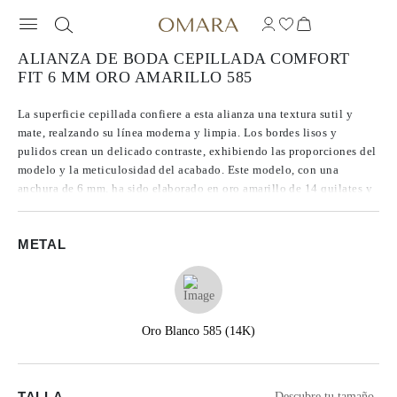
ALIANZA DE BODA CEPILLADA COMFORT
FIT 6 MM ORO AMARILLO 585
La superficie cepillada confiere a esta alianza una textura sutil y
mate, realzando su línea moderna y limpia. Los bordes lisos y
pulidos crean un delicado contraste, exhibiendo las proporciones del
modelo y la meticulosidad del acabado. Este modelo, con una
anchura de 6 mm, ha sido elaborado en oro amarillo de 14 quilates y
cuenta con un perfil comfort fit, lo que garantiza una gran
comodidad para el uso diario.
METAL
Oro Blanco 585 (14K)
TALLA
Descubre tu tamaño