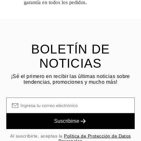
garantía en todos los pedidos.
envío.
HACER PREGUNTA
Consulta los términos y procedimientos en nuestras
preguntas
frecuentes sobre devoluciones
El cliente es responsable de los costos de envío por devoluciones
y las tarifas originales de envío/manejo no son reembolsables.
BOLETÍN DE
NOTICIAS
¡Sé el primero en recibir las últimas noticias sobre
tendencias, promociones y mucho más!
Suscribirse
Al suscribirte, aceptas la
Política de Protección de Datos