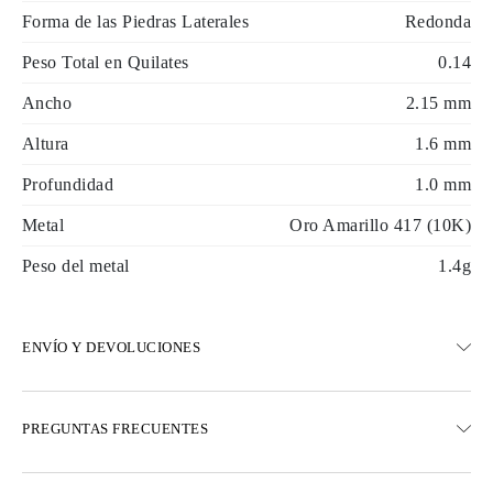
Forma de las Piedras Laterales
Redonda
Peso Total en Quilates
0.14
Ancho
2.15 mm
Altura
1.6 mm
Profundidad
1.0 mm
Metal
Oro Amarillo 417 (10K)
Peso del metal
1.4g
ENVÍO Y DEVOLUCIONES
ENVÍO
PREGUNTAS FRECUENTES
Envío terrestre gratuito en 23 días hábiles
Opciones de entrega exprés también están disponibles