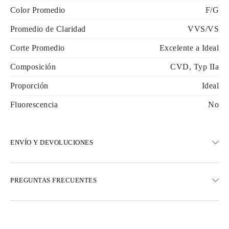
Color Promedio
F/G
Promedio de Claridad
VVS/VS
Corte Promedio
Excelente a Ideal
Composición
CVD, Typ IIa
Proporción
Ideal
Fluorescencia
No
ENVÍO Y DEVOLUCIONES
ENVÍO
PREGUNTAS FRECUENTES
Envío terrestre gratuito en 23 días hábiles
Opciones de entrega exprés también están disponibles
Realizamos envíos a Austria, Bélgica, Bulgaria, Dinamarca,
Estonia, Finlandia, Alemania, Grecia, Hungría, Letonia, Lituania,