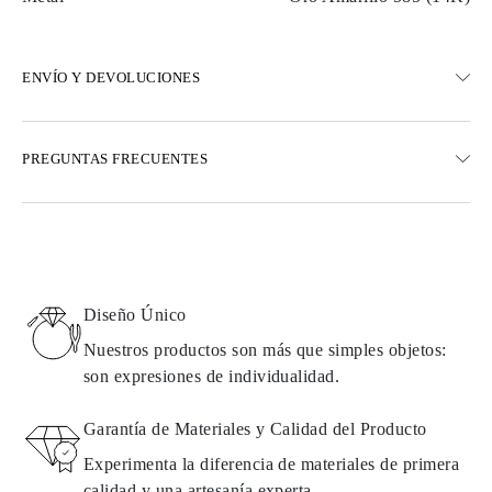
ENVÍO Y DEVOLUCIONES
ENVÍO
PREGUNTAS FRECUENTES
Envío terrestre gratuito en 23 días hábiles
Opciones de entrega exprés también están disponibles
Realizamos envíos a Austria, Bélgica, Bulgaria, Dinamarca,
Estonia, Finlandia, Alemania, Grecia, Hungría, Letonia, Lituania,
Luxemburgo, Países Bajos, Polonia, Rumanía, Eslovaquia,
Eslovenia, Suecia, Croacia, Francia, Italia, Portugal, España
Diseño Único
Detalles sobre métodos de envío, costos y tiempos de entrega se
pueden encontrar en las
preguntas frecuentes sobre la entrega
Nuestros productos son más que simples objetos:
son expresiones de individualidad.
DEVOLUCIONES E INTERCAMBIOS
Garantía de Materiales y Calidad del Producto
Todos los productos de Omara se fabrican por encargo según los
Experimenta la diferencia de materiales de primera
requisitos del cliente. Los productos solo pueden devolverse si no
calidad y una artesanía experta.