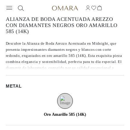
ALIANZA DE BODA ACENTUADA AREZZO
CON DIAMANTES NEGROS ORO AMARILLO
585 (14K)
Descubre la Alianza de Boda Arezzo Acentuada en Midnight, que
presenta impresionantes diamantes negros y blancos con corte
redondo, engastados en oro amarillo 585 (14K). Esta exquisita pieza
combina elegancia y sostenibilidad, perfecta para tu día especial. El
diamante de laboratorio, conocido por su calidad excepcional y
origen ético, aporta un toque de brillo a la banda de oro amarillo.
Disponible en talla 47, esta alianza de boda es un símbolo atemporal
METAL
de amor y compromiso.
Oro Amarillo 585 (14K)