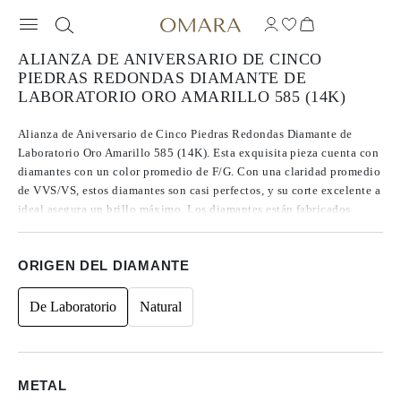
ALIANZA DE ANIVERSARIO DE CINCO
PIEDRAS REDONDAS DIAMANTE DE
LABORATORIO ORO AMARILLO 585 (14K)
Alianza de Aniversario de Cinco Piedras Redondas Diamante de
Laboratorio Oro Amarillo 585 (14K). Esta exquisita pieza cuenta con
diamantes con un color promedio de F/G. Con una claridad promedio
de VVS/VS, estos diamantes son casi perfectos, y su corte excelente a
ideal asegura un brillo máximo. Los diamantes están fabricados
utilizando tecnología CVD, Tipo IIa, conocida por producir los
diamantes más puros. Acentuado con piedras laterales redondas, el
ORIGEN DEL DIAMANTE
peso total en quilates es de 2.50.
De Laboratorio
Natural
METAL