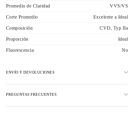
Promedio de Claridad
VVS/VS
Corte Promedio
Excelente a Ideal
Composición
CVD, Typ IIa
Proporción
Ideal
Fluorescencia
No
ENVÍO Y DEVOLUCIONES
ENVÍO
PREGUNTAS FRECUENTES
Envío terrestre gratuito en 23 días hábiles
Opciones de entrega exprés también están disponibles
Realizamos envíos a Austria, Bélgica, Bulgaria, Dinamarca,
Estonia, Finlandia, Alemania, Grecia, Hungría, Letonia, Lituania,
Luxemburgo, Países Bajos, Polonia, Rumanía, Eslovaquia,
Eslovenia, Suecia, Croacia, Francia, Italia, Portugal, España