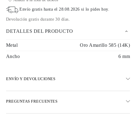
Envío gratis hasta el
28.08.2026
si lo pides hoy
.
Devolución gratis durante 30 días
.
DETALLES DEL PRODUCTO
Metal
Oro Amarillo 585 (14K)
Ancho
6 mm
ENVÍO Y DEVOLUCIONES
ENVÍO
PREGUNTAS FRECUENTES
Envío terrestre gratuito en 23 días hábiles
Opciones de entrega exprés también están disponibles
Realizamos envíos a Austria, Bélgica, Bulgaria, Dinamarca,
Estonia, Finlandia, Alemania, Grecia, Hungría, Letonia, Lituania,
Luxemburgo, Países Bajos, Polonia, Rumanía, Eslovaquia,