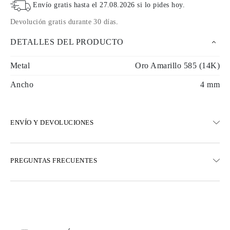
Envío gratis hasta el
27.08.2026
si lo pides hoy
.
Devolución gratis durante 30 días
.
DETALLES DEL PRODUCTO
Metal
Oro Amarillo 585 (14K)
Ancho
4 mm
ENVÍO Y DEVOLUCIONES
ENVÍO
PREGUNTAS FRECUENTES
Envío terrestre gratuito en 23 días hábiles
Opciones de entrega exprés también están disponibles
Realizamos envíos a Austria, Bélgica, Bulgaria, Dinamarca,
Estonia, Finlandia, Alemania, Grecia, Hungría, Letonia, Lituania,
Luxemburgo, Países Bajos, Polonia, Rumanía, Eslovaquia,
Eslovenia, Suecia, Croacia, Francia, Italia, Portugal, España