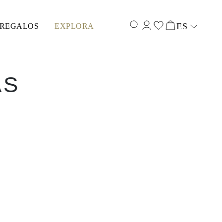
ES
REGALOS
EXPLORA
Select input
AS