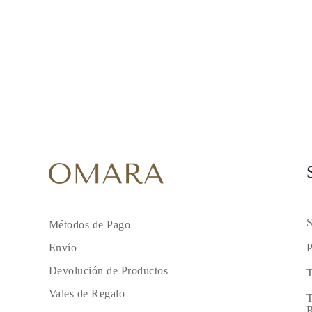
Collares
Pendientes
Pulseras
Comprar todo
Anillos de Diamantes
Fashion
Clásicos
Eternity
Letras
Comprar todo
Collares de Diamantes
Solitario
Letras
Números
Comprar todo
Pulseras de Diamantes
Tennis
Letras
S
Métodos de Pago
Comprar todo
Pendientes de Diamante
P
Envío
Pendientes de Botón
Pendientes Colgantes
Devolución de Productos
T
Aros
Vales de Regalo
Fashion
T
Comprar todo
R