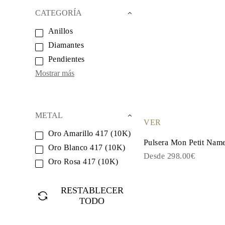
Oro Blanco
CATEGORÍA
Oro Rosa
950 Platino
Anillos
Comprar todo
ANILLOS DE BODA
Diamantes
Para Mujeres
Clásicos
Pendientes
Eternity
Mostrar más
Fashion
Simple
Comprar todo
Para hombres
Clásicos
METAL
Fashion
VER
Simple
Oro Amarillo 417 (10K)
Comprar todo
Pulsera Mon Petit Nam
Oro Blanco 417 (10K)
METAL Y COLOR
Desde 298.00€
Oro Amarillo
Oro Rosa 417 (10K)
Oro Blanco
Oro Rosa
950 Platino
RESTABLECER
Comprar todo
TODO
DIAMANTES
CATEGORÍA
Anillos