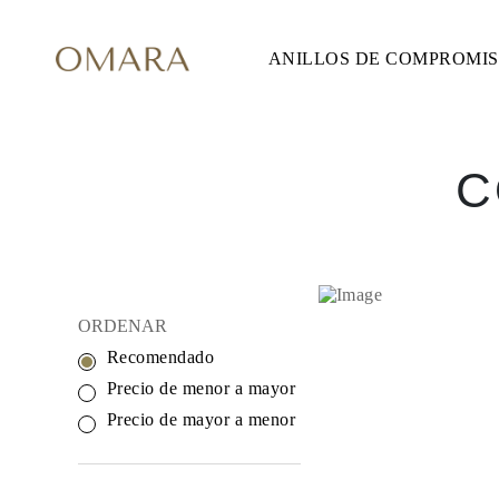
ANILLOS DE COMPROMI
ANILLOS DE COMPROMISO
ESTILO
Accented
Solitaire
Halo
Hidden Halo
C
Petite
Glam
Vintage
Tres Piedras
Comprar todo
FORMA
Redondo
ORDENAR
Princesa
Cojín
Recomendado
Ovalado
Esmeralda
Precio de menor a mayor
Marquesa
Precio de mayor a menor
Pera
Comprar todo
METAL Y COLOR
Oro Amarillo